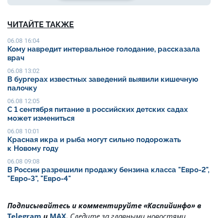
ЧИТАЙТЕ ТАКЖЕ
06.08 16:04
Кому навредит интервальное голодание, рассказала
врач
06.08 13:02
В бургерах известных заведений выявили кишечную
палочку
06.08 12:05
С 1 сентября питание в российских детских садах
может измениться
06.08 10:01
Красная икра и рыба могут сильно подорожать
к Новому году
06.08 09:08
В России разрешили продажу бензина класса "Евро-2",
"Евро-3", "Евро-4"
Подписывайтесь и комментируйте «Каспийинфо» в
Telegram
и
MAX
.
Cледите за главными новостями