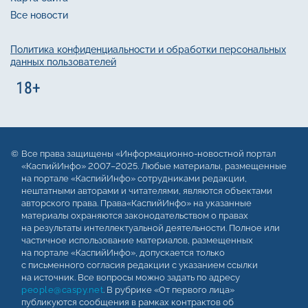
Все новости
Политика конфиденциальности и обработки персональных
данных пользователей
Все права защищены «Информационно-новостной портал
«КаспийИнфо» 2007–2025. Любые материалы, размещенные
на портале «КаспийИнфо» сотрудниками редакции,
нештатными авторами и читателями, являются объектами
авторского права. Права«КаспийИнфо» на указанные
материалы охраняются законодательством о правах
на результаты интеллектуальной деятельности. Полное или
частичное использование материалов, размещенных
на портале «КаспийИнфо», допускается только
с письменного согласия редакции с указанием ссылки
на источник. Все вопросы можно задать по адресу
people@caspy.net
. В рубрике «От первого лица»
публикуются сообщения в рамках контрактов об