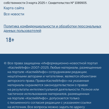
собственности 3 марта 2025 г. Свидетельство № 1089905.
Карта сайта
Все новости
Политика конфиденциальности и обработки персональных
данных пользователей
Все права защищены «Информационно-новостной портал
«КаспийИнфо» 2007–2025. Любые материалы, размещенные
на портале «КаспийИнфо» сотрудниками редакции,
нештатными авторами и читателями, являются объектами
авторского права. Права«КаспийИнфо» на указанные
материалы охраняются законодательством о правах
на результаты интеллектуальной деятельности. Полное или
частичное использование материалов, размещенных
на портале «КаспийИнфо», допускается только
с письменного согласия редакции с указанием ссылки
на источник. Все вопросы можно задать по адресу