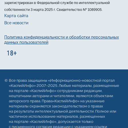
зарегистрирован в Федеральной службе по интеллектуальной
собственности 3 марта 2025 г. Свидетельство № 1089905.
Карта сайта
Все новости
Политика конфиденциальности и обработки персональных
данных пользователей
Все права защищены «Информационно-новостной портал
«КаспийИнфо» 2007–2025. Любые материалы, размещенные
на портале «КаспийИнфо» сотрудниками редакции,
нештатными авторами и читателями, являются объектами
авторского права. Права«КаспийИнфо» на указанные
материалы охраняются законодательством о правах
на результаты интеллектуальной деятельности. Полное или
частичное использование материалов, размещенных
на портале «КаспийИнфо», допускается только
с письменного согласия редакции с указанием ссылки