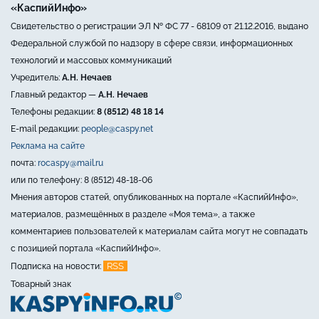
«КаспийИнфо»
Свидетельство о регистрации ЭЛ № ФС 77 - 68109 от 21.12.2016, выдано
Федеральной службой по надзору в сфере связи, информационных
технологий и массовых коммуникаций
Учредитель:
А.Н. Нечаев
Главный редактор —
А.Н. Нечаев
Телефоны редакции:
8 (8512) 48 18 14
E-mail редакции:
people@caspy.net
Реклама на сайте
почта:
rocaspy@mail.ru
или по телефону: 8 (8512) 48-18-06
Мнения авторов статей, опубликованных на портале «КаспийИнфо»,
материалов, размещённых в разделе «Моя тема», а также
комментариев пользователей к материалам сайта могут не совпадать
с позицией портала «КаспийИнфо».
RSS
Подписка на новости:
Товарный знак