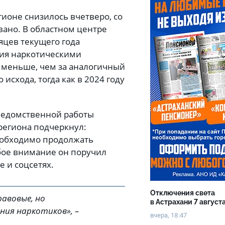
гионе снизилось вчетверо, со
вано. В областном центре
яцев текущего года
ния наркотическими
з меньше, чем за аналогичный
исхода, тогда как в 2024 году
жведомственной работы
региона подчеркнул:
еобходимо продолжать
бое внимание он поручил
 и соцсетях.
Отключения света
авовые, но
в Астрахани 7 август
ния наркотиков», –
вчера, 18:47