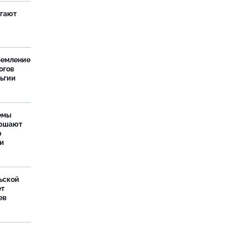
агают
ремление
огов
льгии
емы
ершают
р
ти
ьской
ет
ев