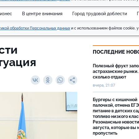
изнес
В центре внимания
Город трудовой доблести
икой обработки Персональных данных
и с использованием файлов cookie, у
сти
ПОСЛЕДНИЕ НОВ
туация
Полезный фрукт зап
астраханские рынки.
сколько отдают
вчера, 21:07
Бургеры с кишечной
палочкой, отмена ЕГЭ
питание в детских са
топливо низкого клас
Резонансные новости
августа, которые вы 
пропустить