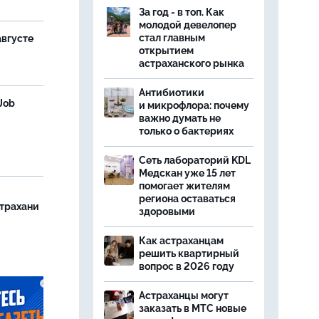
За год - в топ. Как
молодой девелопер
стал главным
августе
открытием
астраханского рынка
Антибиотики
Job
и микрофлора: почему
важно думать не
только о бактериях
Сеть лабораторий KDL
Медскан уже 15 лет
помогает жителям
региона оставаться
страхани
здоровыми
Как астраханцам
решить квартирный
вопрос в 2026 году
Астраханцы могут
заказать в МТС новые