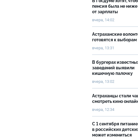
В Госдуме хотят, что
пенсия была не ниже
от зарплаты
вчера, 14:02
Астраханские волон
готовятся к выборам
вчера, 13:31
В бургерах известны
заведений выявили
кишечную палочку
вчера, 13:02
Астраханцы стали ч
смотреть кино онлай
вчера, 12:34
С 1 сентября питание
в российских детски
может измениться