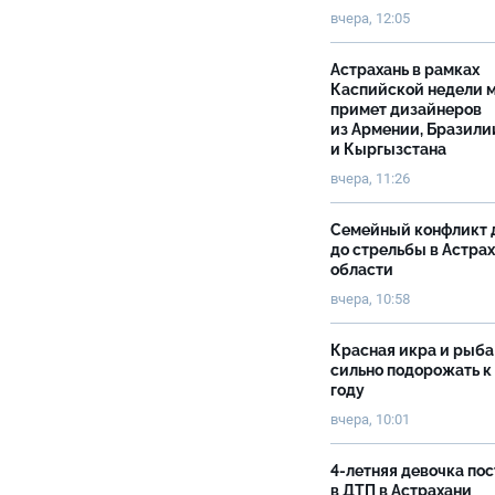
вчера, 12:05
Астрахань в рамках
Каспийской недели 
примет дизайнеров
из Армении, Бразили
и Кыргызстана
вчера, 11:26
Семейный конфликт 
до стрельбы в Астра
области
вчера, 10:58
Красная икра и рыба
сильно подорожать к
году
вчера, 10:01
4-летняя девочка по
в ДТП в Астрахани