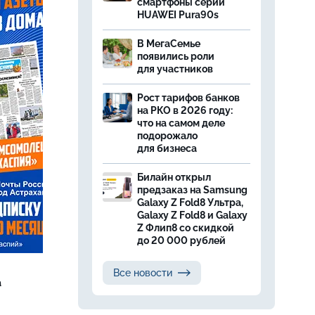
смартфоны серии
HUAWEI Pura90s
В МегаСемье
появились роли
для участников
Рост тарифов банков
на РКО в 2026 году:
что на самом деле
подорожало
для бизнеса
Билайн открыл
предзаказ на Samsung
Galaxy Z Fold8 Ультра,
Galaxy Z Fold8 и Galaxy
Z Флип8 со скидкой
до 20 000 рублей
Все новости
а