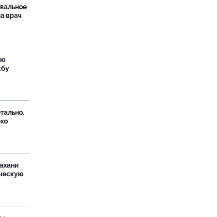
рвальное
ла врач
ую
жбу
тально.
охо
ахани
ческую