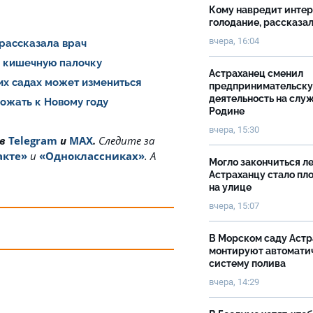
Кому навредит инте
голодание, рассказа
вчера, 16:04
 рассказала врач
и кишечную палочку
Астраханец сменил
ких садах может измениться
предпринимательск
деятельность на слу
рожать к Новому году
Родине
вчера, 15:30
 в
Telegram
и
MAX
.
Cледите за
акте»
и
«Одноклассниках»
. А
Могло закончиться ле
Астраханцу стало пл
на улице
вчера, 15:07
В Морском саду Астр
монтируют автомати
систему полива
вчера, 14:29