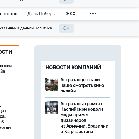
Гороскоп
День Победы
ЖКХ
OK
казанных в данной Политике.
ОСТИ
олонил
НОВОСТИ КОМПАНИЙ
 За
Астраханцы стали
чаще смотреть кино
онлайн
Астрахань в рамках
,
Каспийской недели
дах,
моды примет
са.
дизайнеров
 6
из Армении, Бразилии
могли
и Кыргызстана