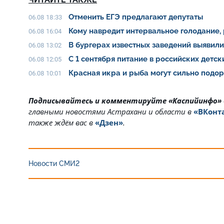
Отменить ЕГЭ предлагают депутаты
06.08 18:33
Кому навредит интервальное голодание,
06.08 16:04
В бургерах известных заведений выявил
06.08 13:02
С 1 сентября питание в российских детс
06.08 12:05
Красная икра и рыба могут сильно подо
06.08 10:01
Подписывайтесь и комментируйте «Каспийинфо»
главными новостями Астрахани и области в
«ВКонт
также ждём вас в
«Дзен»
.
Новости СМИ2