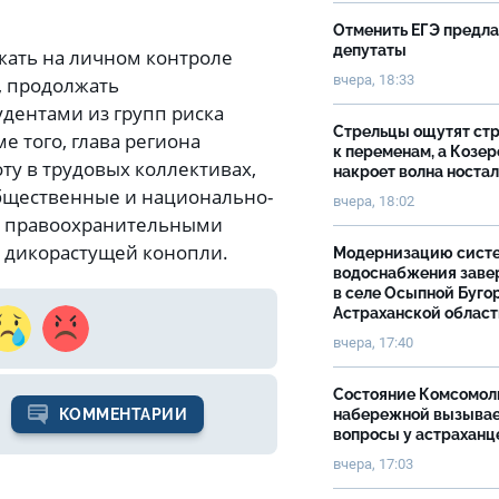
Отменить ЕГЭ предл
депутаты
жать на личном контроле
вчера, 18:33
, продолжать
дентами из групп риска
Стрельцы ощутят ст
 того, глава региона
к переменам, а Козер
ту в трудовых коллективах,
накроет волна носта
общественные и национально-
вчера, 18:02
 с правоохранительными
 дикорастущей конопли.
Модернизацию сист
водоснабжения зав
в селе Осыпной Буго
Астраханской облас
вчера, 17:40
Состояние Комсомол
набережной вызыва
КОММЕНТАРИИ
вопросы у астраханц
вчера, 17:03