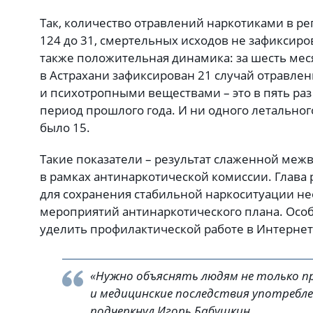
Так, количество отравлений наркотиками в ре
124 до 31, смертельных исходов не зафиксиро
также положительная динамика: за шесть мес
в Астрахани зафиксирован 21 случай отравле
и психотропными веществами – это в пять ра
период прошлого года. И ни одного летального 
было 15.
Такие показатели – результат слаженной ме
в рамках антинаркотической комиссии. Глава 
для сохранения стабильной наркоситуации н
мероприятий антинаркотического плана. Осо
уделить профилактической работе в Интернете
«Нужно объяснять людям не только пр
и медицинские последствия употребле
подчеркнул Игорь Бабушкин.