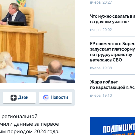
вчера, 20:27
Что нужно сделать в 
на дачном участке
вчера, 20:02
ЕР совместно с Super
запускает платформу
по трудоустройству
ветеранов СВО
вчера, 19:38
Жара пойдет
по нарастающей в А
вчера, 19:10
Дзен
Новости
е региональной
учили данные за первое
ым периодом 2024 года.