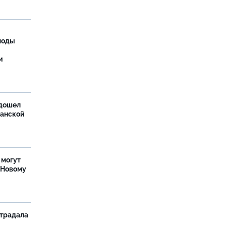
моды
и
дошел
ханской
 могут
 Новому
страдала