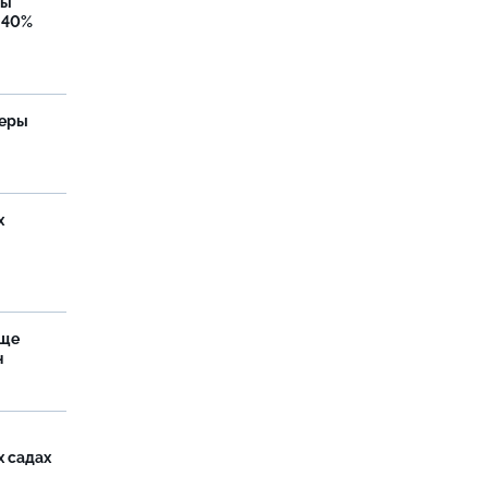
бы
 40%
теры
х
аще
н
х садах