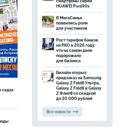
смартфоны серии
HUAWEI Pura90s
В МегаСемье
появились роли
для участников
Рост тарифов банков
на РКО в 2026 году:
что на самом деле
подорожало
для бизнеса
Билайн открыл
предзаказ на Samsung
Galaxy Z Fold8 Ультра,
Galaxy Z Fold8 и Galaxy
х садах
Z Флип8 со скидкой
до 20 000 рублей
Все новости
моды