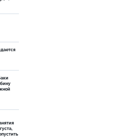
и
идается
баки
ыбину
ежной
занятия
густа,
опустить