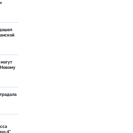
и
дошел
ханской
 могут
 Новому
страдала
асса
вро-4"