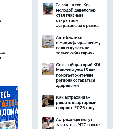
За год - в топ. Как
молодой девелопер
стал главным
открытием
х
астраханского рынка
Антибиотики
и микрофлора: почему
важно думать не
аще
только о бактериях
н
Сеть лабораторий KDL
Медскан уже 15 лет
помогает жителям
региона оставаться
здоровыми
Как астраханцам
решить квартирный
вопрос в 2026 году
Астраханцы могут
заказать в МТС новые