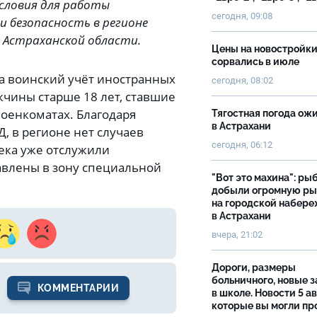
словия для работы
сегодня, 09:08
и безопасность в регионе
ва Астраханской области.
Цены на новостройк
сорвались в июле
на воинский учёт иностранных
сегодня, 08:02
жчины старше 18 лет, ставшие
военкоматах. Благодаря
Тягостная погода ож
в Астрахани
, в регионе нет случаев
сегодня, 06:12
века уже отслужили
равлены в зону специальной
"Вот это махина": ры
добыли огромную р
на городской набер
в Астрахани
вчера, 21:02
Дороги, размеры
больничного, новые 
КОММЕНТАРИИ
в школе. Новости 5 ав
которые вы могли пр