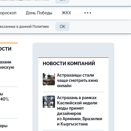
Гороскоп
День Победы
ЖКХ
OK
казанных в данной Политике.
ОСТИ
ахани
НОВОСТИ КОМПАНИЙ
ческую
Астраханцы стали
чаще смотреть кино
онлайн
бы
Астрахань в рамках
 40%
Каспийской недели
моды примет
дизайнеров
из Армении, Бразилии
и Кыргызстана
теры