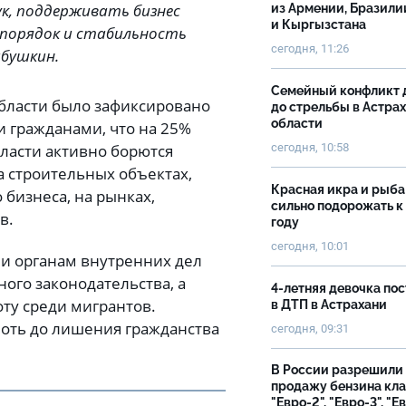
к, поддерживать бизнес
из Армении, Бразили
и Кыргызстана
порядок и стабильность
сегодня, 11:26
абушкин.
Семейный конфликт 
области было зафиксировано
до стрельбы в Астра
области
 гражданами, что на 25%
сегодня, 10:58
ласти активно борются
а строительных объектах,
Красная икра и рыба
 бизнеса, на рынках,
сильно подорожать к
в.
году
сегодня, 10:01
и органам внутренних дел
ого законодательства, а
4-летняя девочка по
ту среди мигрантов.
в ДТП в Астрахани
лоть до лишения гражданства
сегодня, 09:31
В России разрешили
продажу бензина кл
"Евро-2", "Евро-3", "Е