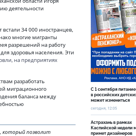
аханской области Игоря
нию деятельности
т встали 34 000 иностранцев,
днако многие мигранты
мея разрешений на работу
 для здоровья населения. Эти
говли, на предприятиях
твам разработать
ей миграционного
С 1 сентября питание
в российских детски
юдения баланса между
может измениться
ребностью
сегодня, 12:05
Астрахань в рамках
Каспийской недели 
, который позволит
примет дизайнеров