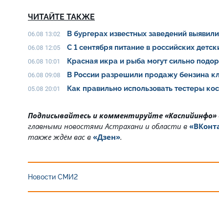
ЧИТАЙТЕ ТАКЖЕ
В бургерах известных заведений выявил
06.08 13:02
С 1 сентября питание в российских детс
06.08 12:05
Красная икра и рыба могут сильно подо
06.08 10:01
В России разрешили продажу бензина клас
06.08 09:08
Как правильно использовать тестеры ко
05.08 20:01
Подписывайтесь и комментируйте «Каспийинфо»
главными новостями Астрахани и области в
«ВКонт
также ждём вас в
«Дзен»
.
Новости СМИ2