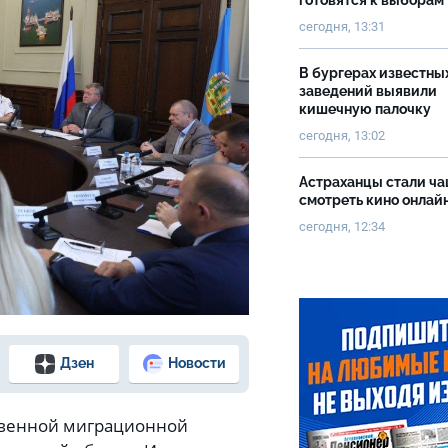
готовятся к выборам
сегодня, 13:31
В бургерах известны
заведений выявили
кишечную палочку
сегодня, 13:02
Астраханцы стали ч
смотреть кино онлай
сегодня, 12:34
Дзен
Новости
ственной миграционной