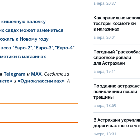
вчера, 20:37
Как правильно испол
и кишечную палочку
тестеры косметики
в магазинах
ких садах может измениться
вчера, 20:01
рожать к Новому году
са "Евро-2", "Евро-3", "Евро-4"
Погодный "расколба
сметики в магазинах
спрогнозировали
для Астрахани
вчера, 19:11
 в
Telegram
и
MAX
.
Cледите за
акте»
и
«Одноклассниках»
. А
По зданию астрахан
поликлиники пошли
трещины
вчера, 18:59
В Астрахани укрепл
дороги частного сек
вчера, 18:31