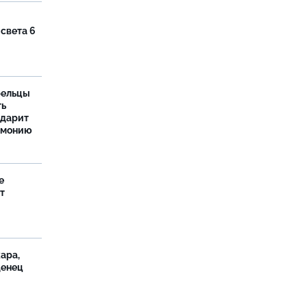
 света 6
рельцы
ть
одарит
рмонию
е
т
ара,
денец