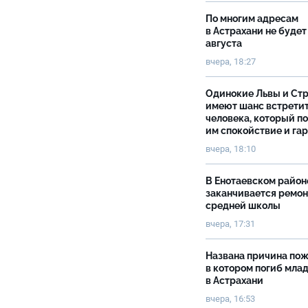
По многим адресам
в Астрахани не будет
августа
вчера, 18:27
Одинокие Львы и Ст
имеют шанс встрети
человека, который п
им спокойствие и га
вчера, 18:10
В Енотаевском район
заканчивается ремон
средней школы
вчера, 17:31
Названа причина пож
в котором погиб мла
в Астрахани
вчера, 16:53