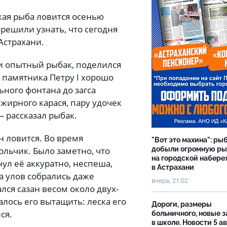
кая рыба ловится осенью
 решили узнать, что сегодня
Астрахани.
и опытный рыбак, поделился
 памятника Петру I хорошо
ьного фонтана до загса
жирного карася, пару удочек
— рассказал рыбак.
н ловится. Во время
"Вот это махина": ры
добыли огромную р
ольчик. Было заметно, что
на городской набер
ул её аккуратно, неспеша,
в Астрахани
а улов собрались даже
вчера, 21:02
лся сазан весом около двух-
алось его вытащить: леска его
Дороги, размеры
ся.
больничного, новые 
в школе. Новости 5 ав