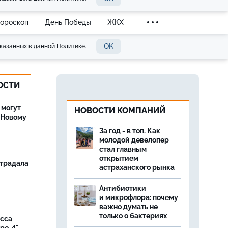
Гороскоп
День Победы
ЖКХ
OK
казанных в данной Политике.
ОСТИ
 могут
НОВОСТИ КОМПАНИЙ
 Новому
За год - в топ. Как
молодой девелопер
стал главным
открытием
страдала
астраханского рынка
Антибиотики
и микрофлора: почему
важно думать не
только о бактериях
асса