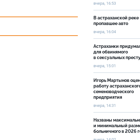
вчера, 16:53
В астраханской реке
пропавшее авто
вчера, 16:04
Астраханки придума
для обвинямого
в сексуальных прест
вчера, 15:01
Игорь Мартынов оце
работу астраханског
семеноводческого
предприятия
вчера, 14:31
Названы максималь
и минимальный разм
больничного в 2026 
вчера, 14:02