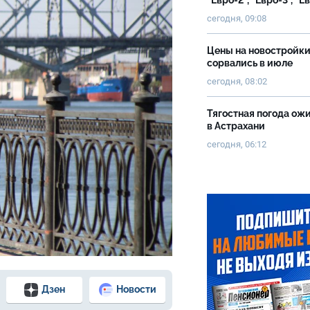
"Евро-2", "Евро-3", "Е
сегодня, 09:08
Цены на новостройк
сорвались в июле
сегодня, 08:02
Тягостная погода ож
в Астрахани
сегодня, 06:12
Дзен
Новости