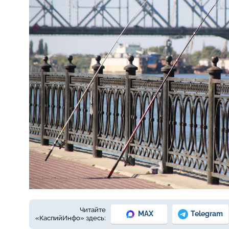
Фото: Е. Зимней.
Читайте
MAX
Telegram
«КаспийИнфо» здесь: