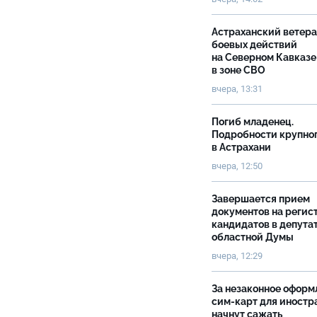
Астраханский ветер
боевых действий
на Северном Кавказе
в зоне СВО
вчера, 13:31
Погиб младенец.
Подробности крупно
в Астрахани
вчера, 12:50
Завершается прием
документов на реги
кандидатов в депута
областной Думы
вчера, 12:29
За незаконное оформ
сим-карт для иностр
начнут сажать