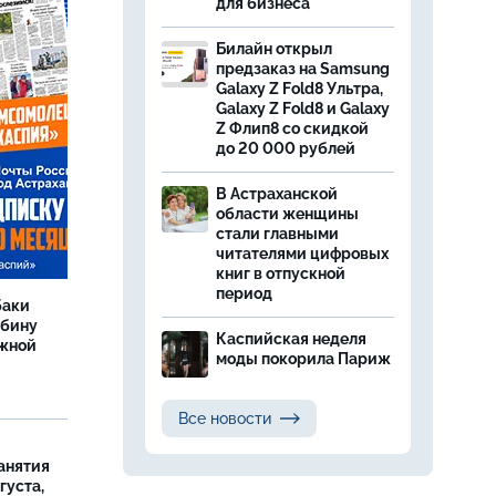
для бизнеса
Билайн открыл
предзаказ на Samsung
Galaxy Z Fold8 Ультра,
Galaxy Z Fold8 и Galaxy
Z Флип8 со скидкой
до 20 000 рублей
В Астраханской
области женщины
стали главными
читателями цифровых
книг в отпускной
период
баки
ыбину
Каспийская неделя
ежной
моды покорила Париж
Все новости
занятия
густа,