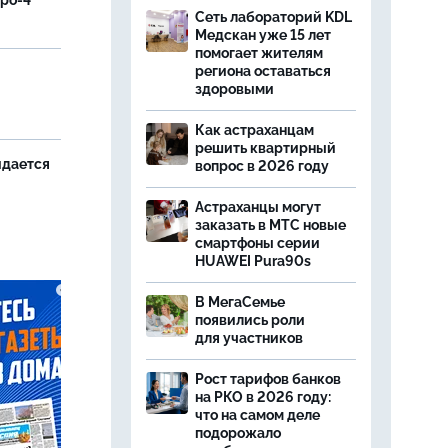
вро-4"
Сеть лабораторий KDL
Медскан уже 15 лет
помогает жителям
региона оставаться
и
здоровыми
Как астраханцам
решить квартирный
идается
вопрос в 2026 году
Астраханцы могут
заказать в МТС новые
смартфоны серии
HUAWEI Pura90s
В МегаСемье
появились роли
для участников
Рост тарифов банков
на РКО в 2026 году:
что на самом деле
подорожало