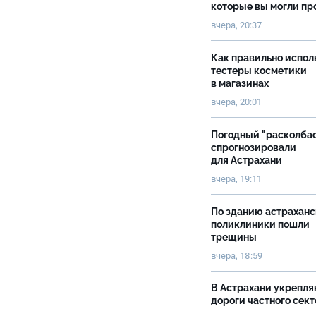
которые вы могли пр
вчера, 20:37
Как правильно испол
тестеры косметики
в магазинах
вчера, 20:01
Погодный "расколба
спрогнозировали
для Астрахани
вчера, 19:11
По зданию астрахан
поликлиники пошли
трещины
вчера, 18:59
В Астрахани укрепл
дороги частного сек