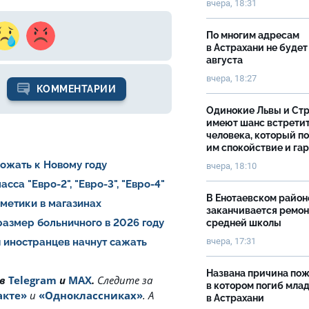
вчера, 18:31
По многим адресам
в Астрахани не будет
августа
вчера, 18:27
КОММЕНТАРИИ
Одинокие Львы и Ст
имеют шанс встрети
человека, который п
им спокойствие и га
рожать к Новому году
вчера, 18:10
са "Евро-2", "Евро-3", "Евро-4"
В Енотаевском район
сметики в магазинах
заканчивается ремон
азмер больничного в 2026 году
средней школы
вчера, 17:31
 иностранцев начнут сажать
Названа причина пож
 в
Telegram
и
MAX
.
Cледите за
в котором погиб мла
акте»
и
«Одноклассниках»
. А
в Астрахани