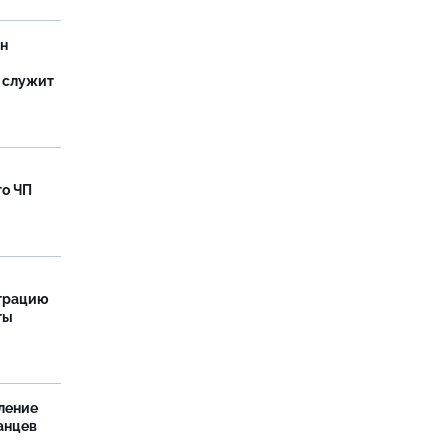
ан
 служит
го ЧП
страцию
ты
ление
анцев