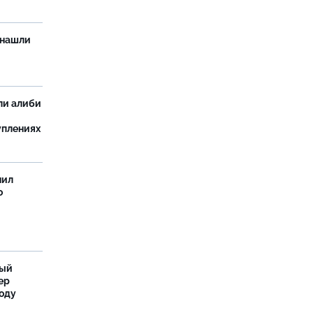
 нашли
ли алиби
уплениях
нил
о
ный
ер
году