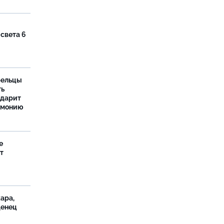
 света 6
рельцы
ть
одарит
рмонию
е
т
ара,
денец