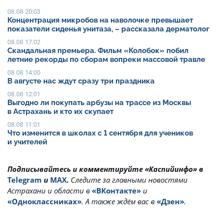
08.08 20:03
Концентрация микробов на наволочке превышает
показатели сиденья унитаза, – рассказала дерматолог
08.08 17:02
Скандальная премьера. Фильм «Колобок» побил
летние рекорды по сборам вопреки массовой травле
08.08 14:00
В августе нас ждут сразу три праздника
08.08 12:01
Выгодно ли покупать арбузы на трассе из Москвы
в Астрахань и кто их скупает
08.08 11:01
Что изменится в школах с 1 сентября для учеников
и учителей
Подписывайтесь и комментируйте «Каспийинфо» в
Telegram
и
MAX
.
Cледите за главными новостями
Астрахани и области в
«ВКонтакте»
и
«Одноклассниках»
. А также ждём вас в
«Дзен»
.