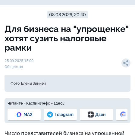
08.08.2026, 20:40
Для бизнеса на "упрощенке"
хотят сузить налоговые
рамки
25.09.2025 15:00
Общество
Фото: Елены Зимней
Читайте «КаспийИнфо» здесь:
MAX
Telegram
Дзен
Но
Число представителей бизнеса на упрощенной