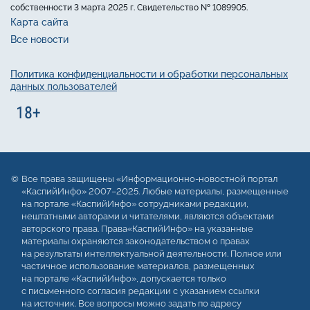
собственности 3 марта 2025 г. Свидетельство № 1089905.
Карта сайта
Все новости
Политика конфиденциальности и обработки персональных
данных пользователей
Все права защищены «Информационно-новостной портал
«КаспийИнфо» 2007–2025. Любые материалы, размещенные
на портале «КаспийИнфо» сотрудниками редакции,
нештатными авторами и читателями, являются объектами
авторского права. Права«КаспийИнфо» на указанные
материалы охраняются законодательством о правах
на результаты интеллектуальной деятельности. Полное или
частичное использование материалов, размещенных
на портале «КаспийИнфо», допускается только
с письменного согласия редакции с указанием ссылки
на источник. Все вопросы можно задать по адресу