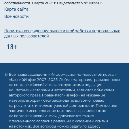
собственности 3 марта 2025 г. Свидетельство № 1089905.
Карта сайта
Все новости
Политика конфиденциальности и обработки персональных
данных пользователей
Все права защищены «Информационно-новостной портал
«КаспийИнфо» 2007–2025. Любые материалы, размещенные
на портале «КаспийИнфо» сотрудниками редакции,
нештатными авторами и читателями, являются объектами
авторского права. Права«КаспийИнфо» на указанные
материалы охраняются законодательством о правах
на результаты интеллектуальной деятельности. Полное или
частичное использование материалов, размещенных
на портале «КаспийИнфо», допускается только
с письменного согласия редакции с указанием ссылки
на источник. Все вопросы можно задать по адресу