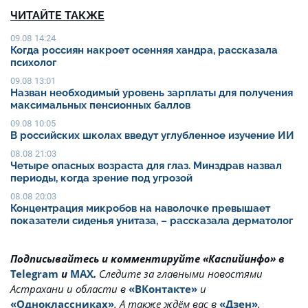
ЧИТАЙТЕ ТАКЖЕ
09.08 14:24
Когда россиян накроет осенняя хандра, рассказала
психолог
09.08 13:01
Назван необходимый уровень зарплаты для получения
максимальных пенсионных баллов
09.08 10:05
В российских школах введут углубленное изучение ИИ
08.08 21:03
Четыре опасных возраста для глаз. Минздрав назвал
периоды, когда зрение под угрозой
08.08 20:03
Концентрация микробов на наволочке превышает
показатели сиденья унитаза, – рассказала дерматолог
Подписывайтесь и комментируйте «Каспийинфо» в
Telegram
и
MAX
.
Cледите за главными новостями
Астрахани и области в
«ВКонтакте»
и
«Одноклассниках»
. А также ждём вас в
«Дзен»
.