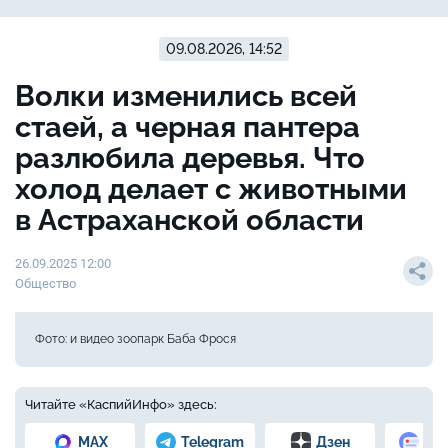
09.08.2026, 14:52
Волки изменились всей
стаей, а черная пантера
разлюбила деревья. Что
холод делает с животными
в Астраханской области
26.09.2025 12:00
Общество
Фото: и видео зоопарк Баба Фрося
Читайте «КаспийИнфо» здесь:
MAX
Telegram
Дзен
Но