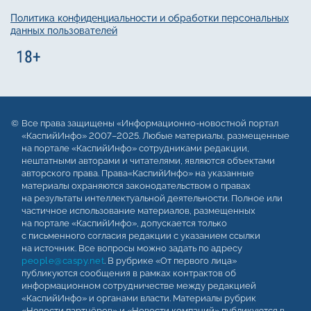
Политика конфиденциальности и обработки персональных
данных пользователей
Все права защищены «Информационно-новостной портал
«КаспийИнфо» 2007–2025. Любые материалы, размещенные
на портале «КаспийИнфо» сотрудниками редакции,
нештатными авторами и читателями, являются объектами
авторского права. Права«КаспийИнфо» на указанные
материалы охраняются законодательством о правах
на результаты интеллектуальной деятельности. Полное или
частичное использование материалов, размещенных
на портале «КаспийИнфо», допускается только
с письменного согласия редакции с указанием ссылки
на источник. Все вопросы можно задать по адресу
people@caspy.net
. В рубрике «От первого лица»
публикуются сообщения в рамках контрактов об
информационном сотрудничестве между редакцией
«КаспийИнфо» и органами власти. Материалы рубрик
«Новости партнёров» и «Новости компаний» публикуются в