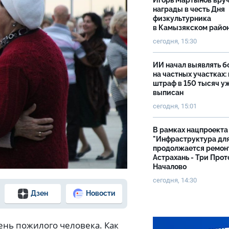
Игорь Мартынов вру
награды в честь Дня
физкультурника
в Камызякском райо
сегодня, 15:30
ИИ начал выявлять 
на частных участках:
штраф в 150 тысяч у
выписан
сегодня, 15:01
В рамках нацпроекта
"Инфраструктура дл
продолжается ремон
Астрахань - Три Прот
Началово
сегодня, 14:30
Дзен
Новости
ень пожилого человека. Как