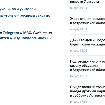
новости 7 августа
вчера, 19:24
 учеников и учителей
на «голые» ресницы захватил
Жара станет невыно
в Астраханской обла
вчера, 19:00
 в
Telegram
и
MAX
.
Cледите за
акте»
и
«Одноклассниках»
. А
День Тельцов и Водо
будет полон неожид
вчера, 18:02
Подготовку к отопит
сезону обсудили
в Астраханской обла
вчера, 17:31
Общественный тран
поедет другими мар
в субботу в Астрахан
вчера, 17:30