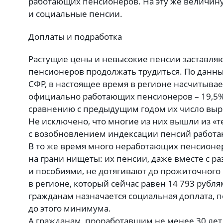
работающих пенсионеров. На эту же величину
и социальные пенсии.
Доплаты и подработка
Растущие цены и невысокие пенсии заставляю
пенсионеров продолжать трудиться. По данны
СФР, в настоящее время в регионе насчитывае
официально работающих пенсионеров – 19,5%
сравнению с предыдущим годом их число выро
Не исключено, что многие из них вышли из «т
с возобновлением индексации пенсий работ
В то же время много неработающих пенсионер
на грани нищеты: их пенсии, даже вместе с 
и пособиями, не дотягивают до прожиточног
в регионе, который сейчас равен 14 793 руб
гражданам назначается социальная доплата, 
до этого минимума.
А гражданам, проработавшим не менее 30 лет 