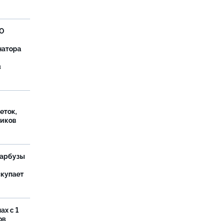
ВО
натора
в
еток,
иков
 арбузы
скупает
ах с 1
ов