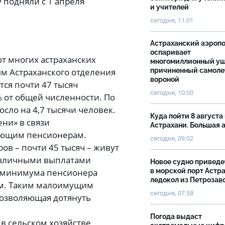
 подняли с 1 апреля
и учителей
сегодня, 11:01
Астраханский аэроп
оспаривает
т многих астраханских
многомиллионный ущ
причиненный самоле
м Астраханского отделения
вороной
тся почти 47 тысяч
сегодня, 10:00
 от общей численности. По
сло на 4,7 тысячи человек.
Куда пойти 8 августа 
ени» в связи
Астрахани. Большая
ающим пенсионерам.
сегодня, 09:02
ов – почти 45 тысяч – живут
различными выплатами
Новое судно приведе
в морской порт Астр
о минимума пенсионера
ледокол из Петрозав
лям. Таким малоимущим
сегодня, 07:58
позволяющая дотянуть
Погода выдаст
в сельском хозяйстве,