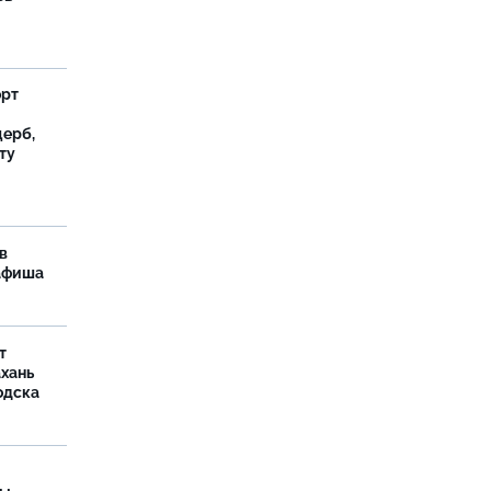
орт
ерб,
ту
в
 афиша
т
ахань
одска