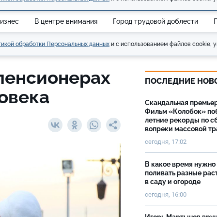
изнес
В центре внимания
Город трудовой доблести
икой обработки Персональных данных
и с использованием файлов cookie, у
 пенсионерах
ПОСЛЕДНИЕ НОВ
ловека
Скандальная премьер
Фильм «Колобок» по
летние рекорды по с
вопреки массовой тр
сегодня, 17:02
В какое время нужно
поливать разные рас
в саду и огороде
сегодня, 16:00