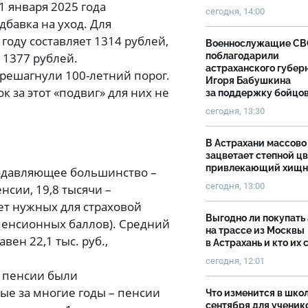
1 января 2025 года
сегодня, 14:00
бавка на уход. Для
году составляет 1314 рублей,
Военнослужащие С
поблагодарили
 1377 рублей.
астраханского губер
решагнули 100-летний порог.
Игоря Бабушкина
к за этот «подвиг» для них не
за поддержку бойцо
сегодня, 13:30
В Астрахани массово
зацветает степной цв
привлекающий хищн
одавляющее большинство –
сегодня, 13:00
нсии, 19,8 тысячи –
ет нужных для страховой
Выгодно ли покупать
пенсионных баллов). Средний
на трассе из Москвы
вен 22,1 тыс. руб.,
в Астрахань и кто их 
сегодня, 12:01
е пенсии были
ые за многие годы – пенсии
Что изменится в школ
сентября для ученик