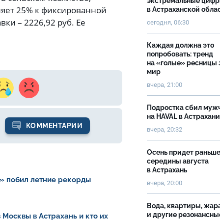
экстремальные циф
ляет 25% к фиксированной
в Астраханской обла
вки – 2226,92 руб. Ее
сегодня, 06:30
Каждая должна это
попробовать: тренд
на «голые» ресницы 
мир
вчера, 21:00
Подростка сбил муж
на HAVAL в Астрахан
КОММЕНТАРИИ
вчера, 20:32
Осень придет раньш
середины августа
в Астрахань
» побил летние рекорды
вчера, 20:00
Вода, квартиры, жар
и другие резонансны
 Москвы в Астрахань и кто их