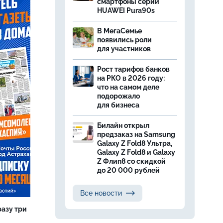
смартфоны серии
HUAWEI Pura90s
В МегаСемье
появились роли
для участников
Рост тарифов банков
на РКО в 2026 году:
что на самом деле
подорожало
для бизнеса
Билайн открыл
предзаказ на Samsung
Galaxy Z Fold8 Ультра,
Galaxy Z Fold8 и Galaxy
Z Флип8 со скидкой
до 20 000 рублей
Все новости
разу три