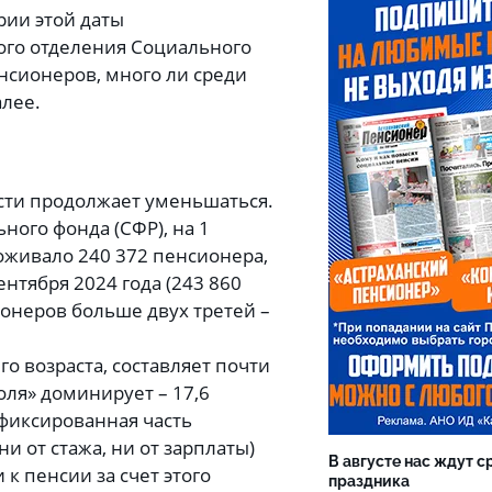
рии этой даты
го отделения Социального
енсионеров, много ли среди
алее.
сти продолжает уменьшаться.
ного фонда (СФР), на 1
роживало 240 372 пенсионера,
ентября 2024 года (243 860
ионеров больше двух третей –
о возраста, составляет почти
оля» доминирует – 17,6
 фиксированная часть
ни от стажа, ни от зарплаты)
В августе нас ждут с
к пенсии за счет этого
праздника