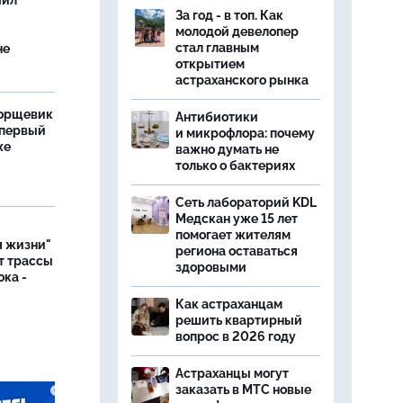
чил
За год - в топ. Как
молодой девелопер
стал главным
не
открытием
астраханского рынка
борщевик
Антибиотики
 первый
и микрофлора: почему
же
важно думать не
только о бактериях
Сеть лабораторий KDL
Медскан уже 15 лет
помогает жителям
я жизни"
региона оставаться
т трассы
здоровыми
ока -
Как астраханцам
решить квартирный
вопрос в 2026 году
Астраханцы могут
заказать в МТС новые