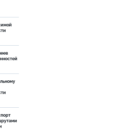
симой
сти
леев
анностей
ельному
сти
спорт
шрутами
и