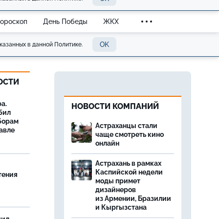
Гороскоп
День Победы
ЖКХ
OK
казанных в данной Политике.
ОСТИ
а.
НОВОСТИ КОМПАНИЙ
бил
борам
Астраханцы стали
авле
чаще смотреть кино
онлайн
Астрахань в рамках
Каспийской недели
тения
моды примет
дизайнеров
из Армении, Бразилии
и Кыргызстана