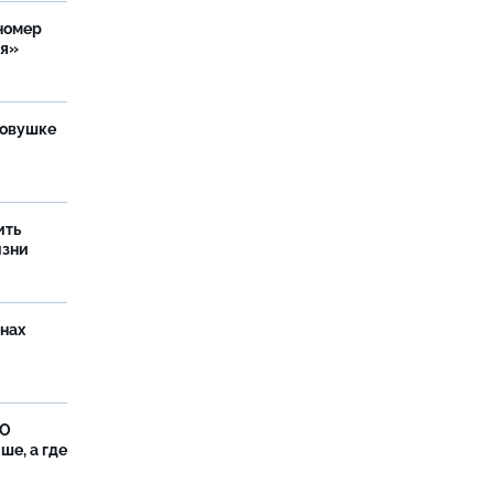
номер
ия»
ловушке
ить
изни
онах
ФО
ше, а где