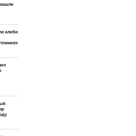
 нашли
ли алиби
уплениях
нил
о
ный
ер
году