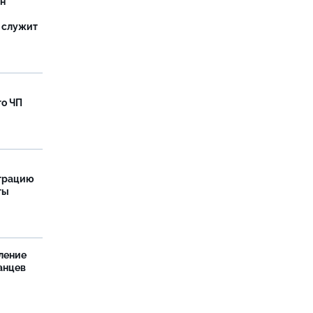
ан
 служит
го ЧП
страцию
ты
ление
анцев