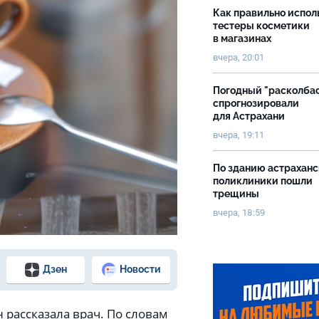
Как правильно испол
тестеры косметики
в магазинах
вчера, 20:01
Погодный "расколба
спрогнозировали
для Астрахани
вчера, 19:11
По зданию астрахан
поликлиники пошли
трещины
вчера, 18:59
Дзен
Новости
рассказала врач. По словам