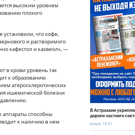
чается высоким уровнем
азованию плохого
 установили, что кофе,
зернового и растворимого
но кафестол и кахвеол», —
т в крови уровень так
дит к образованию
ием атеросклеротических
тия ишемической болезни
 давлению.
В Астрахани укрепл
се аппараты способны
дороги частного сек
иводит к наличию в нем
вчера, 18:31