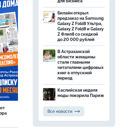
для бизнеса
Билайн открыл
предзаказ на Samsung
Galaxy Z Fold8 Ультра,
Galaxy Z Fold8 и Galaxy
Z Флип8 со скидкой
до 20 000 рублей
В Астраханской
области женщины
стали главными
читателями цифровых
книг в отпускной
период
Каспийская неделя
моды покорила Париж
яют
Все новости
тора