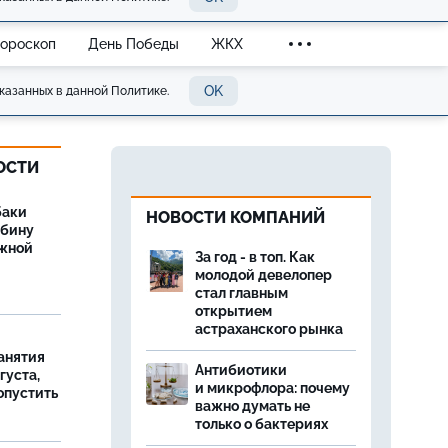
Гороскоп
День Победы
ЖКХ
OK
казанных в данной Политике.
ОСТИ
баки
НОВОСТИ КОМПАНИЙ
ыбину
ежной
За год - в топ. Как
молодой девелопер
стал главным
открытием
астраханского рынка
занятия
Антибиотики
густа,
и микрофлора: почему
опустить
важно думать не
только о бактериях