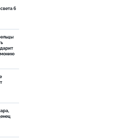
 света 6
рельцы
ть
одарит
рмонию
е
т
ара,
денец