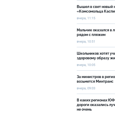
Вышел в свет новый 
«Комсомольца Касп
вчера, 11:15
Мальчик оказался в 
рядом с пляжем
вчера, 10:51
Школьников хотят уч
здоровому образу ж
вчера, 10:05
За министров в реги
возьмется Минтранс
вчера, 09:03
В каких регионах Ю
дороги оказались луч
не очень