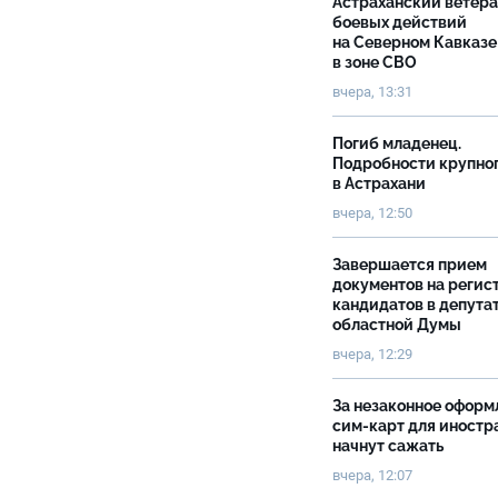
Астраханский ветер
боевых действий
на Северном Кавказе
в зоне СВО
вчера, 13:31
Погиб младенец.
Подробности крупно
в Астрахани
вчера, 12:50
Завершается прием
документов на реги
кандидатов в депута
областной Думы
вчера, 12:29
За незаконное оформ
сим-карт для иностр
начнут сажать
вчера, 12:07