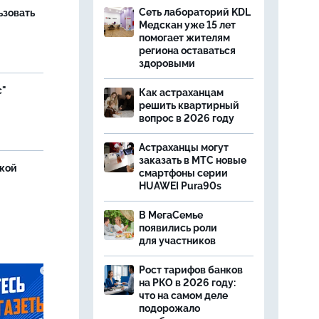
Сеть лабораторий KDL
ьзовать
Медскан уже 15 лет
помогает жителям
региона оставаться
здоровыми
с"
Как астраханцам
решить квартирный
вопрос в 2026 году
Астраханцы могут
заказать в МТС новые
ской
смартфоны серии
HUAWEI Pura90s
В МегаСемье
появились роли
для участников
Рост тарифов банков
на РКО в 2026 году:
что на самом деле
подорожало