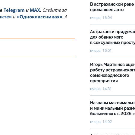
В астраханской реке
 в
Telegram
и
MAX
.
Cледите за
пропавшее авто
акте»
и
«Одноклассниках»
. А
вчера, 16:04
Астраханки придума
для обвинямого
в сексуальных прест
вчера, 15:01
Игорь Мартынов оце
работу астраханског
семеноводческого
предприятия
вчера, 14:31
Названы максималь
и минимальный разм
больничного в 2026 
вчера, 14:02