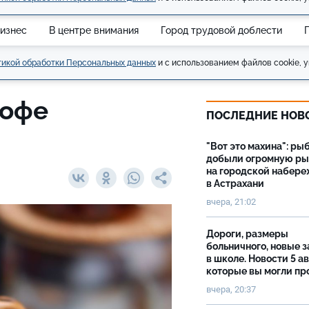
изнес
В центре внимания
Город трудовой доблести
икой обработки Персональных данных
и с использованием файлов cookie, у
кофе
ПОСЛЕДНИЕ НОВ
"Вот это махина": ры
добыли огромную р
на городской набер
в Астрахани
вчера, 21:02
Дороги, размеры
больничного, новые 
в школе. Новости 5 ав
которые вы могли пр
вчера, 20:37