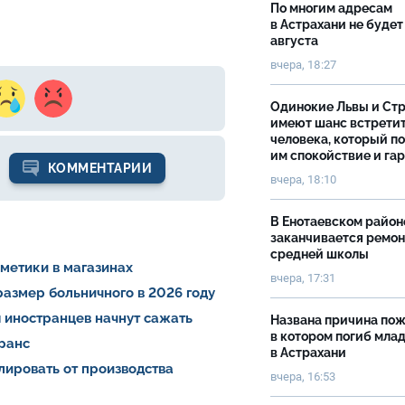
По многим адресам
в Астрахани не будет
августа
вчера, 18:27
Одинокие Львы и Ст
имеют шанс встрети
человека, который п
им спокойствие и га
КОММЕНТАРИИ
вчера, 18:10
В Енотаевском район
заканчивается ремон
средней школы
сметики в магазинах
вчера, 17:31
азмер больничного в 2026 году
 иностранцев начнут сажать
Названа причина пож
в котором погиб мла
транс
в Астрахани
лировать от производства
вчера, 16:53