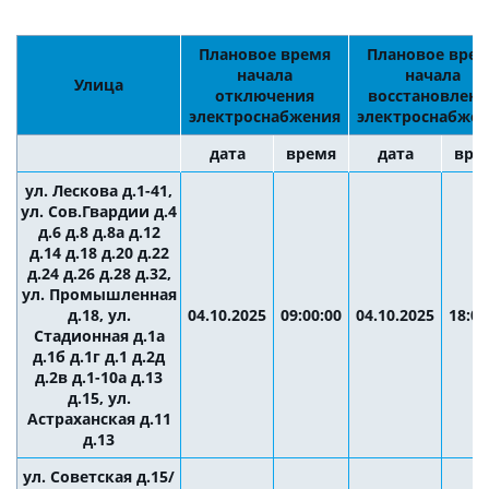
Плановое время
Плановое вре
начала
начала
Улица
отключения
восстановлени
электроснабжения
электроснабже
дата
время
дата
вре
ул. Лескова д.1-41,
ул. Сов.Гвардии д.4
д.6 д.8 д.8а д.12
д.14 д.18 д.20 д.22
д.24 д.26 д.28 д.32,
ул. Промышленная
д.18, ул.
04.10.2025
09:00:00
04.10.2025
18:00
Стадионная д.1а
д.1б д.1г д.1 д.2д
д.2в д.1-10а д.13
д.15, ул.
Астраханская д.11
д.13
ул. Советская д.15/