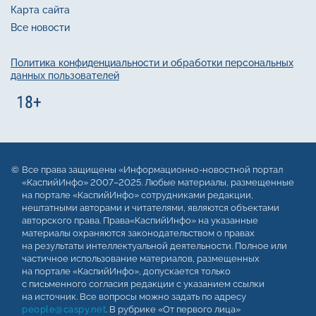
Карта сайта
Все новости
Политика конфиденциальности и обработки персональных
данных пользователей
Все права защищены «Информационно-новостной портал
«КаспийИнфо» 2007–2025. Любые материалы, размещенные
на портале «КаспийИнфо» сотрудниками редакции,
нештатными авторами и читателями, являются объектами
авторского права. Права«КаспийИнфо» на указанные
материалы охраняются законодательством о правах
на результаты интеллектуальной деятельности. Полное или
частичное использование материалов, размещенных
на портале «КаспийИнфо», допускается только
с письменного согласия редакции с указанием ссылки
на источник. Все вопросы можно задать по адресу
people@caspy.net
. В рубрике «От первого лица»