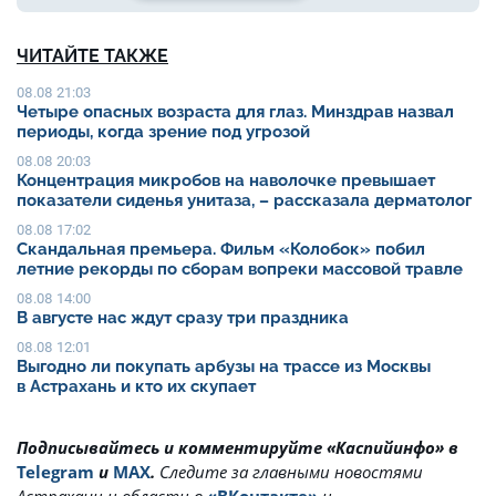
ЧИТАЙТЕ ТАКЖЕ
08.08 21:03
Четыре опасных возраста для глаз. Минздрав назвал
периоды, когда зрение под угрозой
08.08 20:03
Концентрация микробов на наволочке превышает
показатели сиденья унитаза, – рассказала дерматолог
08.08 17:02
Скандальная премьера. Фильм «Колобок» побил
летние рекорды по сборам вопреки массовой травле
08.08 14:00
В августе нас ждут сразу три праздника
08.08 12:01
Выгодно ли покупать арбузы на трассе из Москвы
в Астрахань и кто их скупает
Подписывайтесь и комментируйте «Каспийинфо» в
Telegram
и
MAX
.
Cледите за главными новостями
Астрахани и области в
«ВКонтакте»
и