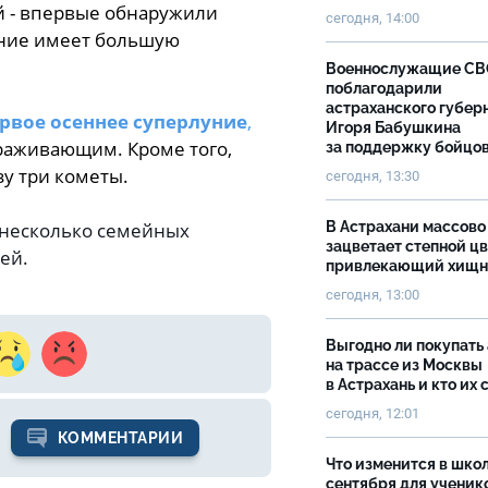
й - впервые обнаружили
сегодня, 14:00
тение имеет большую
Военнослужащие С
поблагодарили
астраханского губер
ервое осеннее суперлуние
,
Игоря Бабушкина
раживающим. Кроме того,
за поддержку бойцо
зу три кометы.
сегодня, 13:30
несколько семейных
В Астрахани массово
зацветает степной цв
жей.
привлекающий хищн
сегодня, 13:00
Выгодно ли покупать
на трассе из Москвы
в Астрахань и кто их 
сегодня, 12:01
КОММЕНТАРИИ
Что изменится в школ
сентября для ученик