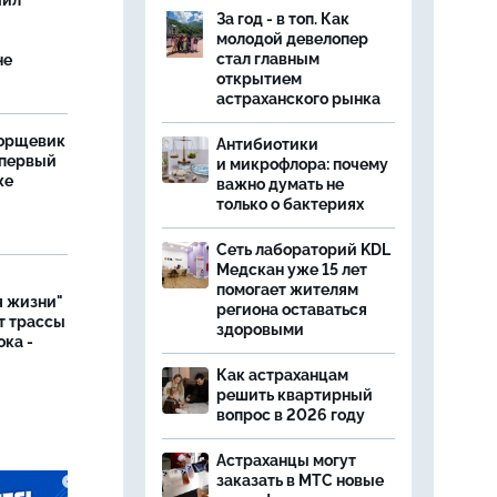
чил
За год - в топ. Как
молодой девелопер
стал главным
не
открытием
астраханского рынка
борщевик
Антибиотики
 первый
и микрофлора: почему
же
важно думать не
только о бактериях
Сеть лабораторий KDL
Медскан уже 15 лет
помогает жителям
я жизни"
региона оставаться
т трассы
здоровыми
ока -
Как астраханцам
решить квартирный
вопрос в 2026 году
Астраханцы могут
заказать в МТС новые