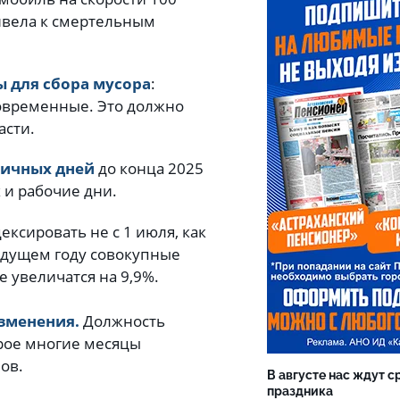
ривела к смертельным
.
 для сбора мусора
:
овременные. Это должно
асти.
ничных дней
до конца 2025
 и рабочие дни.
ксировать не с 1 июля, как
 будущем году совокупные
е увеличатся на 9,9%.
изменения.
Должность
орое многие месяцы
нов.
В августе нас ждут с
праздника