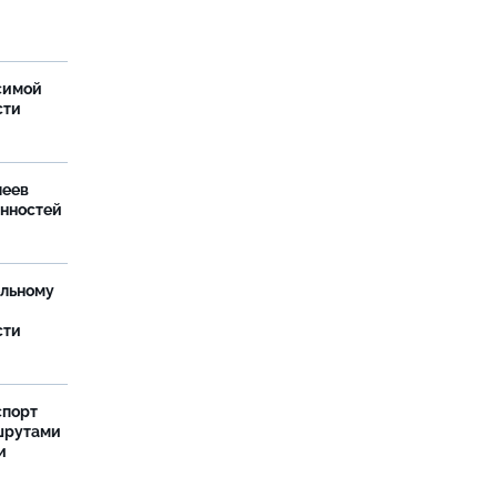
симой
сти
леев
анностей
ельному
сти
спорт
шрутами
и