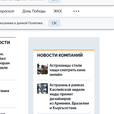
Гороскоп
День Победы
ЖКХ
OK
казанных в данной Политике.
ОСТИ
а.
НОВОСТИ КОМПАНИЙ
бил
борам
Астраханцы стали
авле
чаще смотреть кино
онлайн
Астрахань в рамках
Каспийской недели
тения
моды примет
дизайнеров
из Армении, Бразилии
и Кыргызстана