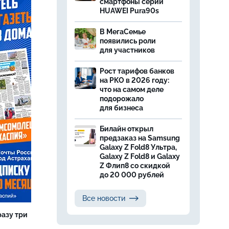
смартфоны серии
HUAWEI Pura90s
В МегаСемье
появились роли
для участников
Рост тарифов банков
на РКО в 2026 году:
что на самом деле
подорожало
для бизнеса
Билайн открыл
предзаказ на Samsung
Galaxy Z Fold8 Ультра,
Galaxy Z Fold8 и Galaxy
Z Флип8 со скидкой
до 20 000 рублей
Все новости
разу три