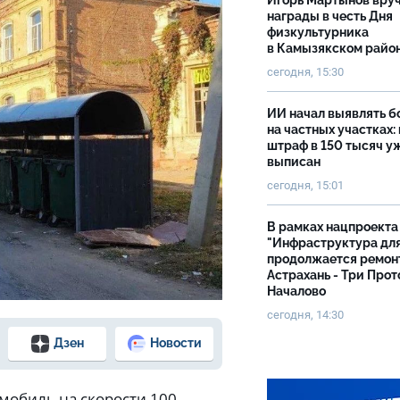
Игорь Мартынов вру
награды в честь Дня
физкультурника
в Камызякском райо
сегодня, 15:30
ИИ начал выявлять 
на частных участках:
штраф в 150 тысяч у
выписан
сегодня, 15:01
В рамках нацпроекта
"Инфраструктура дл
продолжается ремон
Астрахань - Три Прот
 губернатора Астраханской области
Началово
сегодня, 14:30
Дзен
Новости
омобиль на скорости 100