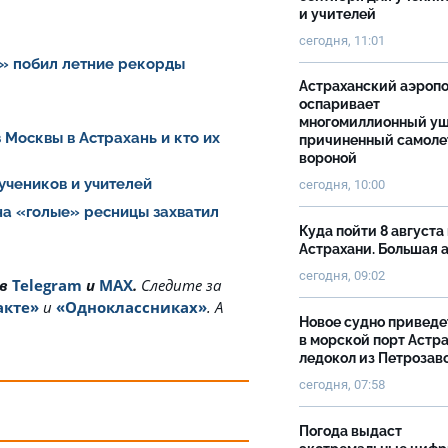
и учителей
сегодня, 11:01
» побил летние рекорды
Астраханский аэроп
оспаривает
многомиллионный ущ
 Москвы в Астрахань и кто их
причиненный самоле
вороной
 учеников и учителей
сегодня, 10:00
на «голые» ресницы захватил
Куда пойти 8 августа 
Астрахани. Большая
сегодня, 09:02
 в
Telegram
и
MAX
.
Cледите за
акте»
и
«Одноклассниках»
. А
Новое судно приведе
в морской порт Астр
ледокол из Петрозав
сегодня, 07:58
Погода выдаст