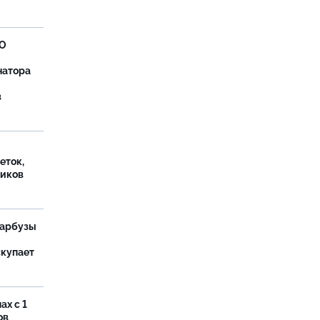
ВО
натора
в
еток,
иков
 арбузы
скупает
ах с 1
ов