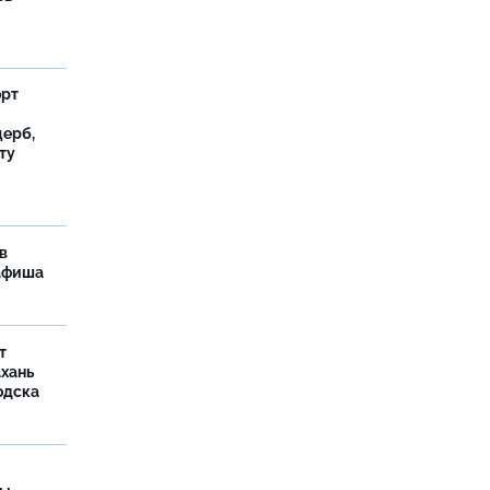
орт
ерб,
ту
в
 афиша
т
ахань
одска