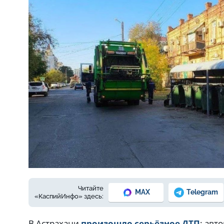
Фото: управление информации и пресс-службы администрации
Читайте
MAX
Telegram
«КаспийИнфо» здесь:
В Астрахани
произошло серьёзное ДТП
: авт