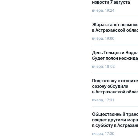
новости 7 августа
вчера, 19:24
Жара станет невыно
в Астраханской обла
вчера, 19:00
День Тельцов и Водо
будет полон неожид
вчера, 18:02
Подготовку к отопит
сезону обсудили
в Астраханской обла
вчера, 17:31
Общественный тран
поедет другими мар
в субботу в Астрахан
вчера, 17:30