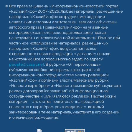
Все права защищены «Информационно-новостной портал
«КаспийИнфо» 2007–2025. Любые материалы, размещенные
на портале «КаспийИнфо» сотрудниками редакции,
нештатными авторами и читателями, являются объектами
авторского права. Права«КаспийИнфо» на указанные
материалы охраняются законодательством о правах
на результаты интеллектуальной деятельности. Полное или
частичное использование материалов, размещенных
на портале «КаспийИнфо», допускается только
с письменного согласия редакции с указанием ссылки
на источник. Все вопросы можно задать по адресу
people@caspy.net
. В рубрике «От первого лица»
публикуются сообщения в рамках контрактов об
информационном сотрудничестве между редакцией
«КаспийИнфо» и органами власти. Материалы рубрик
«Новости партнёров» и «Новости компаний» публикуются в
рамках договоров (соглашений) об информационном
сотрудничестве и (или) являются рекламой. Партнёрский
материал — это статья, подготовленная редакцией
совместно с партнёром-рекламодателем, который
заинтересован в теме материала, участвует в его создании
и оплачивает размещение.