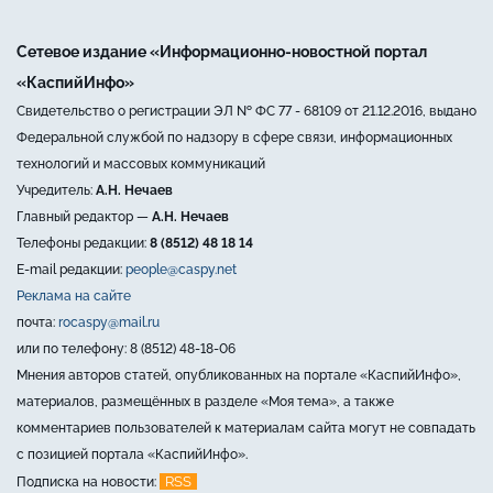
Сетевое издание «Информационно-новостной портал
«КаспийИнфо»
Свидетельство о регистрации ЭЛ № ФС 77 - 68109 от 21.12.2016, выдано
Федеральной службой по надзору в сфере связи, информационных
технологий и массовых коммуникаций
Учредитель:
А.Н. Нечаев
Главный редактор —
А.Н. Нечаев
Телефоны редакции:
8 (8512) 48 18 14
E-mail редакции:
people@caspy.net
Реклама на сайте
почта:
rocaspy@mail.ru
или по телефону: 8 (8512) 48-18-06
Мнения авторов статей, опубликованных на портале «КаспийИнфо»,
материалов, размещённых в разделе «Моя тема», а также
комментариев пользователей к материалам сайта могут не совпадать
с позицией портала «КаспийИнфо».
RSS
Подписка на новости: