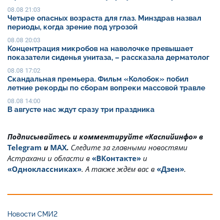
08.08 21:03
Четыре опасных возраста для глаз. Минздрав назвал
периоды, когда зрение под угрозой
08.08 20:03
Концентрация микробов на наволочке превышает
показатели сиденья унитаза, – рассказала дерматолог
08.08 17:02
Скандальная премьера. Фильм «Колобок» побил
летние рекорды по сборам вопреки массовой травле
08.08 14:00
В августе нас ждут сразу три праздника
Подписывайтесь и комментируйте «Каспийинфо» в
Telegram
и
MAX
.
Cледите за главными новостями
Астрахани и области в
«ВКонтакте»
и
«Одноклассниках»
. А также ждём вас в
«Дзен»
.
Новости СМИ2