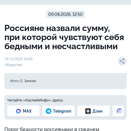
09.08.2026, 12:50
Россияне назвали сумму,
при которой чувствуют себя
бедными и несчастливыми
16.10.2025 16:00
Общество
Фото: Е. Зимняя
Читайте «КаспийИнфо» здесь:
MAX
Telegram
Дзен
Но
Порог бедности россиянами в среднем