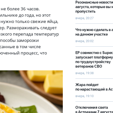
Резонансные новости
августа, которые вы 
не более 36 часов.
пропустить
льнике до года, но этот
вчера, 20:27
 нужно только свежие яйца,
ер. Размораживать следует
Что нужно сделать в 
езкого перепада температур
на дачном участке
 способы заморозки
вчера, 20:02
исанные в том числе
ороченный процесс, что
ЕР совместно с Super
запускает платформу
по трудоустройству
ветеранов СВО
вчера, 19:38
Жара пойдет
по нарастающей в А
вчера, 19:10
Отключения света
в Астрахани 7 август