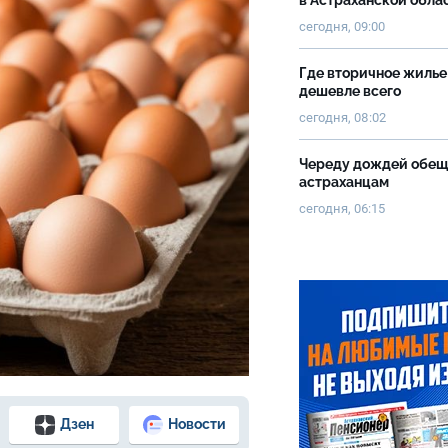
в Астраханской обла
сегодня, 09:00
Где вторичное жилье
дешевле всего
сегодня, 08:02
Череду дождей обе
астраханцам
сегодня, 06:15
Дзен
Новости