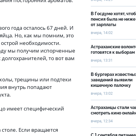
ания посторонних ароматов.
В Госдуме хотят, что
пенсия была не ниже
от зарплаты
вого года осталось 67 дней. И
вчера, 14:02
йца. Но, как мы помним, это
 острой необходимости.
Астраханские волон
 году мы получим испорченные
готовятся к выборам
х долгохранителей, то вот вам
вчера, 13:31
В бургерах известны
сколы, трещины или подтеки
заведений выявили
кишечную палочку
ния внутрь попадают
вчера, 13:02
укта.
цо имеет специфический
Астраханцы стали ч
смотреть кино онлай
вчера, 12:34
 столе. Если вращается
С 1 сентября питание