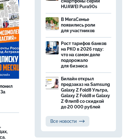
смартфоны серии
HUAWEI Pura90s
В МегаСемье
появились роли
для участников
Рост тарифов банков
на РКО в 2026 году:
что на самом деле
подорожало
для бизнеса
Билайн открыл
предзаказ на Samsung
олонил
Galaxy Z Fold8 Ультра,
 За
Galaxy Z Fold8 и Galaxy
Z Флип8 со скидкой
до 20 000 рублей
Все новости
,
дах,
са.