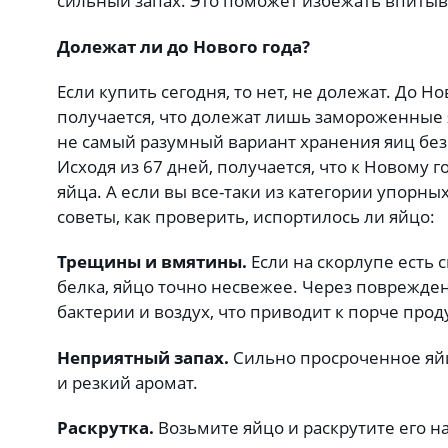
сильный запах. Это поможет избежать впитыв
Долежат ли до Нового года?
Если купить сегодня, то нет, не долежат. До Но
получается, что долежат лишь замороженные я
не самый разумный вариант хранения яиц без
Исходя из 67 дней, получается, что к Новому
яйца. А если вы все-таки из категории упорны
советы, как проверить, испортилось ли яйцо:
Трещины и вмятины.
Если на скорлупе есть 
белка, яйцо точно несвежее. Через поврежде
бактерии и воздух, что приводит к порче прод
Неприятный запах.
Сильно просроченное яй
и резкий аромат.
Раскрутка.
Возьмите яйцо и раскрутите его на