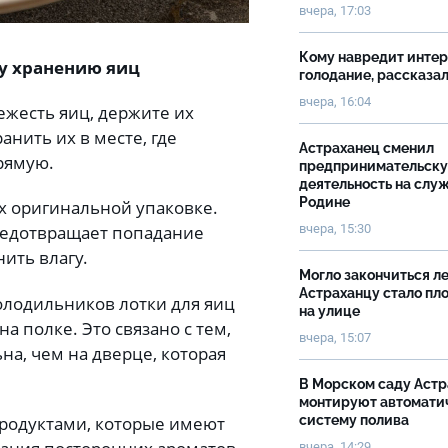
вчера, 17:03
Кому навредит инте
у хранению яиц
голодание, рассказа
вчера, 16:04
ежесть яиц, держите их
нить их в месте, где
Астраханец сменил
прямую.
предпринимательск
деятельность на слу
Родине
их оригинальной упаковке.
вчера, 15:30
редотвращает попадание
нить влагу.
Могло закончиться ле
Астраханцу стало пл
олодильников лотки для яиц
на улице
 полке. Это связано с тем,
вчера, 15:07
на, чем на дверце, которая
В Морском саду Астр
монтируют автомати
систему полива
 продуктами, которые имеют
вчера, 14:29