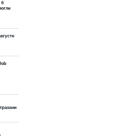
 6
могли
августе
Job
страхани
а