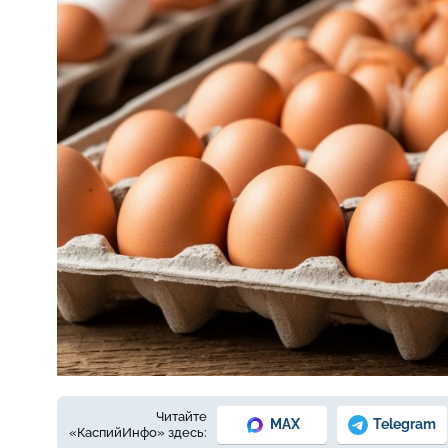
Фото: Сгенерировано ИИ
Читайте
MAX
Telegram
«КаспийИнфо» здесь: