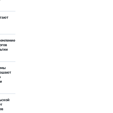
агают
ремление
огов
льгии
емы
ершают
р
ти
ьской
ет
ев