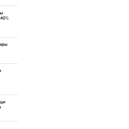
бы
 40%
теры
х
аще
н