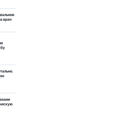
рвальное
ла врач
ую
жбу
тально.
охо
ахани
ческую