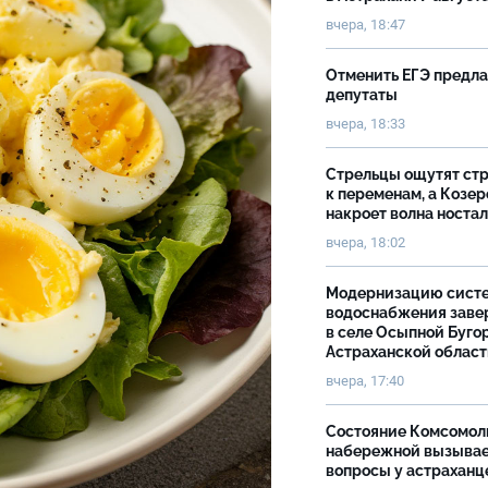
вчера, 18:47
Отменить ЕГЭ предл
депутаты
вчера, 18:33
Стрельцы ощутят ст
к переменам, а Козер
накроет волна носта
вчера, 18:02
Модернизацию сист
водоснабжения зав
в селе Осыпной Буго
Астраханской облас
вчера, 17:40
Состояние Комсомол
набережной вызыва
вопросы у астраханц