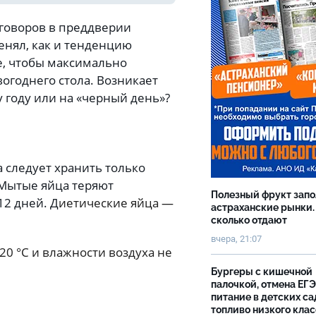
зговоров в преддверии
енял, как и тенденцию
ее, чтобы максимально
огоднего стола. Возникает
у году или на «черный день»?
 следует хранить только
 Мытые яйца теряют
Полезный фрукт зап
12 дней. Д
иетические яйца —
астраханские рынки.
сколько отдают
вчера, 21:07
20 °C и влажности воздуха не
Бургеры с кишечной
палочкой, отмена ЕГЭ
питание в детских са
топливо низкого клас