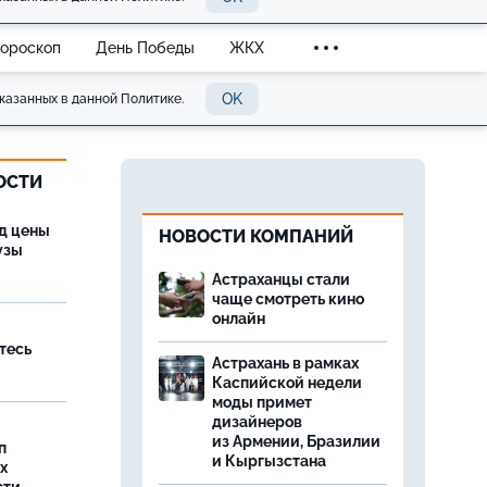
Гороскоп
День Победы
ЖКХ
OK
казанных в данной Политике.
ОСТИ
од цены
НОВОСТИ КОМПАНИЙ
бузы
Астраханцы стали
чаще смотреть кино
онлайн
тесь
Астрахань в рамках
Каспийской недели
моды примет
дизайнеров
из Армении, Бразилии
п
и Кыргызстана
х