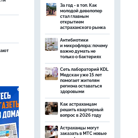
сти
За год - в топ. Как
молодой девелопер
стал главным
открытием
астраханского рынка
Антибиотики
и микрофлора: почему
щают
важно думать не
только о бактериях
Сеть лабораторий KDL
Медскан уже 15 лет
помогает жителям
региона оставаться
здоровыми
Как астраханцам
решить квартирный
вопрос в 2026 году
Астраханцы могут
заказать в МТС новые