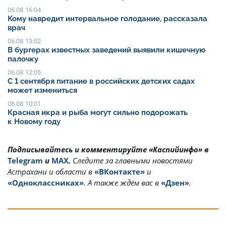
06.08 16:04
Кому навредит интервальное голодание, рассказала
врач
06.08 13:02
В бургерах известных заведений выявили кишечную
палочку
06.08 12:05
С 1 сентября питание в российских детских садах
может измениться
06.08 10:01
Красная икра и рыба могут сильно подорожать
к Новому году
Подписывайтесь и комментируйте «Каспийинфо» в
Telegram
и
MAX
.
Cледите за главными новостями
Астрахани и области в
«ВКонтакте»
и
«Одноклассниках»
. А также ждём вас в
«Дзен»
.