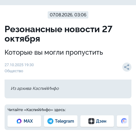
07.08.2026, 03:06
Резонансные новости 27
октября
Которые вы могли пропустить
27.10.2025 19:30
Общество
Из архива КаспийИнфо
Читайте «КаспийИнфо» здесь:
MAX
Telegram
Дзен
Но