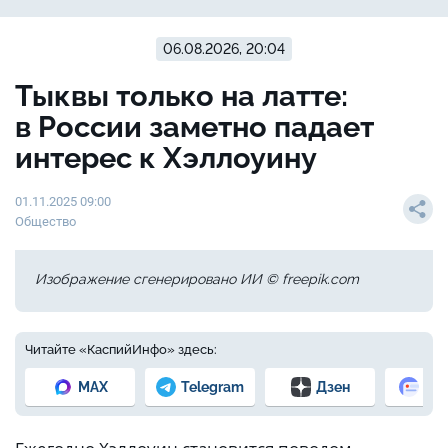
06.08.2026, 20:04
Тыквы только на латте:
в России заметно падает
интерес к Хэллоуину
01.11.2025 09:00
Общество
Изображение сгенерировано ИИ © freepik.com
Читайте «КаспийИнфо» здесь:
MAX
Telegram
Дзен
Но