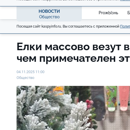
НОВОСТИ
ProжЫзнь
Б
Общество
Посещая сайт kaspyinfo.ru, Вы соглашаетесь с приложенной
Полит
Елки массово везут в
чем примечателен эт
04.11.2025 11:00
Общество