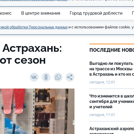
изнес
В центре внимания
Город трудовой доблести
икой обработки Персональных данных
и с использованием файлов cookie, у
 Астрахань:
ПОСЛЕДНИЕ НОВ
от сезон
Выгодно ли покупать
на трассе из Москвы
в Астрахань и кто их 
сегодня, 12:01
Что изменится в школ
сентября для ученик
и учителей
сегодня, 11:01
Астраханский аэроп