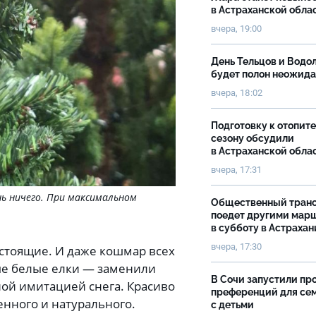
в Астраханской обла
вчера, 19:00
День Тельцов и Водо
будет полон неожид
вчера, 18:02
Подготовку к отопит
сезону обсудили
в Астраханской обла
вчера, 17:31
нь ничего. При максимальном
Общественный тран
поедет другими мар
в субботу в Астрахан
вчера, 17:30
стоящие. И даже кошмар всех
ые белые елки — заменили
В Сочи запустили пр
ой имитацией снега. Красиво
преференций для се
енного и натурального.
с детьми