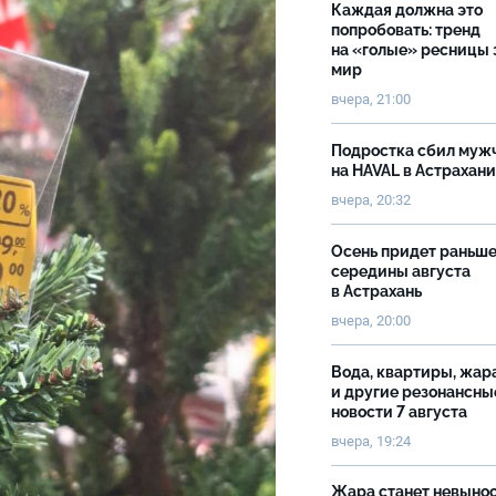
Каждая должна это
попробовать: тренд
на «голые» ресницы 
мир
вчера, 21:00
Подростка сбил муж
на HAVAL в Астрахан
вчера, 20:32
Осень придет раньш
середины августа
в Астрахань
вчера, 20:00
Вода, квартиры, жар
и другие резонансны
новости 7 августа
вчера, 19:24
Жара станет невыно