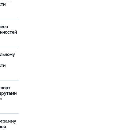
сти
леев
анностей
ельному
сти
спорт
шрутами
и
ограмму
мей