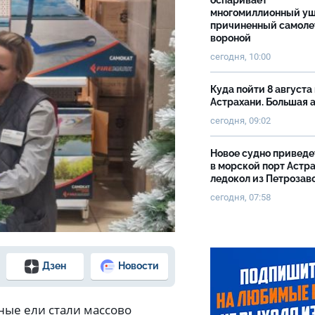
оспаривает
многомиллионный ущ
причиненный самоле
вороной
сегодня, 10:00
Куда пойти 8 августа 
Астрахани. Большая
сегодня, 09:02
Новое судно приведе
в морской порт Астр
ледокол из Петрозав
сегодня, 07:58
Дзен
Новости
ные ели стали массово