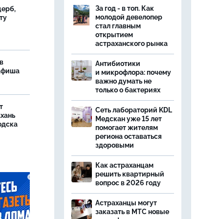
За год - в топ. Как
ерб,
молодой девелопер
ту
стал главным
открытием
астраханского рынка
в
Антибиотики
 афиша
и микрофлора: почему
важно думать не
только о бактериях
т
Сеть лабораторий KDL
ахань
Медскан уже 15 лет
одска
помогает жителям
региона оставаться
здоровыми
Как астраханцам
решить квартирный
вопрос в 2026 году
Астраханцы могут
заказать в МТС новые