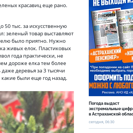
еленых красавиц еще рано.
.
о 50 тыс. за искусственную
ял: зеленый товар выставляют
ателю было приятно. Нужно
ика живых елок. Пластиковых
ол года практически, не
 чем дороже елка тем более
 даже деревья за 3 тысячи
 какие были еще год назад.
Погода выдаст
экстремальные циф
в Астраханской обла
сегодня, 06:30