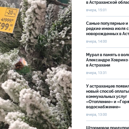
в Астраханской обла
вчера, 15:01
Самые популярные и
редкие имена июля 
новорожденных в Ас
вчера, 14:00
Мурал в память о вол
Александре Ховрико
в Астрахани
вчера, 13:31
У астраханцев появи
новый способ оплаты
коммунальных услуг
«Отопление» и «Гор
водоснабжение»
вчера, 13:00
Штормовое предупр