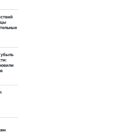
йствий
нцы
ительные
а убыль
ти:
новили
ов
л
у
лям