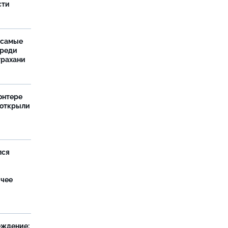
сти
 самые
среди
трахани
онтере
 открыли
лся
ячее
еждение: