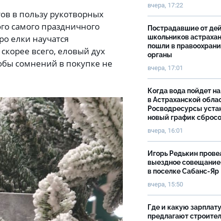
вчера, 17:22
ов в пользу рукотворных
ого самого праздничного
Пострадавшие от де
ро елки научатся
школьников астраха
пошли в правоохран
скорее всего, еловый дух
органы
тобы сомнений в покупке не
вчера, 17:01
Когда вода пойдет н
в Астраханской облас
Росводресурсы уста
новый график сброс
вчера, 16:01
Игорь Редькин прове
выездное совещание
в поселке Сабанс-Яр
вчера, 15:50
Где и какую зарплат
предлагают строите