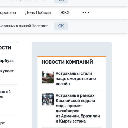
Гороскоп
День Победы
ЖКХ
OK
казанных в данной Политике.
ОСТИ
 арбузы
НОВОСТИ КОМПАНИЙ
скупает
Астраханцы стали
чаще смотреть кино
онлайн
ах с 1
Астрахань в рамках
ов
Каспийской недели
моды примет
дизайнеров
из Армении, Бразилии
и Кыргызстана
орт