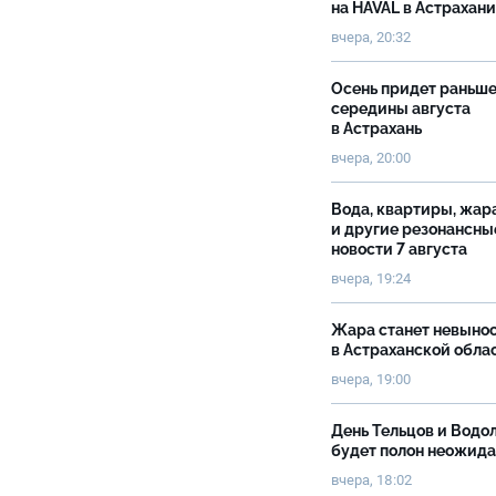
на HAVAL в Астрахан
вчера, 20:32
Осень придет раньш
середины августа
в Астрахань
вчера, 20:00
Вода, квартиры, жар
и другие резонансны
новости 7 августа
вчера, 19:24
Жара станет невыно
в Астраханской обла
вчера, 19:00
День Тельцов и Водо
будет полон неожид
вчера, 18:02