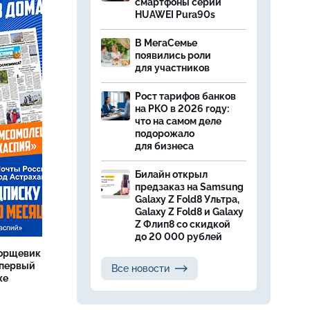
смартфоны серии
HUAWEI Pura90s
В МегаСемье
появились роли
для участников
Рост тарифов банков
на РКО в 2026 году:
что на самом деле
подорожало
для бизнеса
Билайн открыл
предзаказ на Samsung
Galaxy Z Fold8 Ультра,
Galaxy Z Fold8 и Galaxy
Z Флип8 со скидкой
до 20 000 рублей
борщевик
 первый
Все новости
же