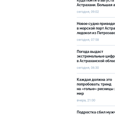
Куда пойти 8 августа 
Астрахани. Большая
сегодня, 09:02
Новое судно приведе
в морской порт Астр
ледокол из Петрозав
сегодня, 07:58
Погода выдаст
экстремальные циф
в Астраханской обла
сегодня, 06:30
Каждая должна это
попробовать: тренд
на «голые» ресницы 
мир
вчера, 21:00
Подростка сбил муж