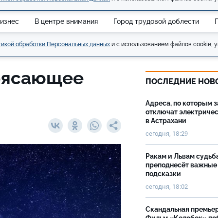
изнес
В центре внимания
Город трудовой доблести
икой обработки Персональных данных
и с использованием файлов cookie, у
рясающее
ПОСЛЕДНИЕ НОВ
Адреса, по которым 
отключат электриче
в Астрахани
сегодня, 18:29
Ракам и Львам судьб
преподнесёт важные
подсказки
сегодня, 18:02
Скандальная премьер