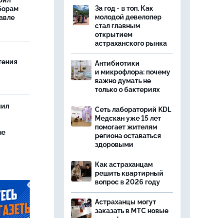
бил
За год - в топ. Как
борам
молодой девелопер
авле
стал главным
открытием
астраханского рынка
тения
Антибиотики
и микрофлора: почему
важно думать не
только о бактериях
чил
Сеть лабораторий KDL
Медскан уже 15 лет
помогает жителям
не
региона оставаться
здоровыми
Как астраханцам
решить квартирный
вопрос в 2026 году
Астраханцы могут
заказать в МТС новые