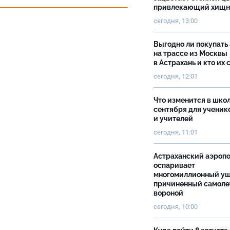
привлекающий хищн
сегодня, 13:00
Выгодно ли покупать
на трассе из Москвы
в Астрахань и кто их 
сегодня, 12:01
Что изменится в школ
сентября для ученик
и учителей
сегодня, 11:01
Астраханский аэроп
оспаривает
многомиллионный ущ
причиненный самоле
вороной
сегодня, 10:00