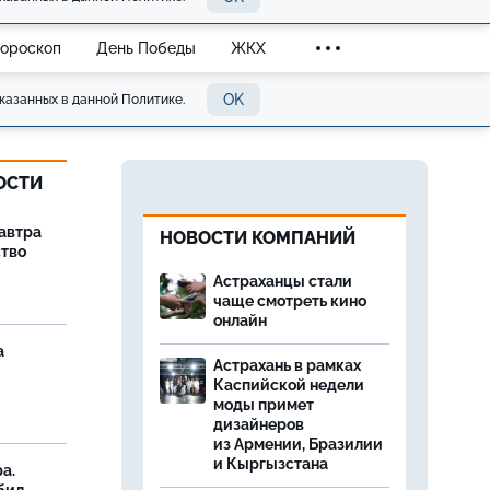
Гороскоп
День Победы
ЖКХ
OK
казанных в данной Политике.
ОСТИ
завтра
НОВОСТИ КОМПАНИЙ
ство
Астраханцы стали
чаще смотреть кино
онлайн
а
Астрахань в рамках
Каспийской недели
моды примет
дизайнеров
из Армении, Бразилии
и Кыргызстана
а.