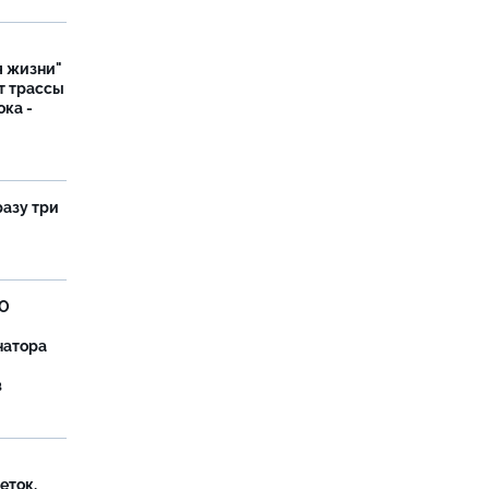
я жизни"
т трассы
ока -
разу три
ВО
натора
в
еток,