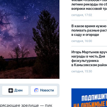
Фильм «Колобок» по
летние рекорды по с
вопреки массовой тр
сегодня, 17:02
В какое время нужно
поливать разные рас
в саду и огороде
сегодня, 16:00
Игорь Мартынов вру
награды в честь Дня
физкультурника
в Камызякском райо
сегодня, 15:30
Дзен
Новости
потрясающее зрелище — пик