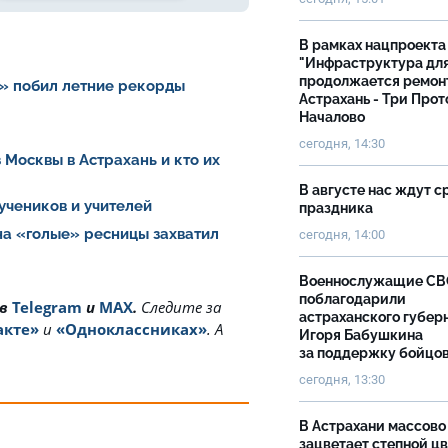
В рамках нацпроекта
"Инфраструктура дл
продолжается ремон
» побил летние рекорды
Астрахань - Три Прот
Началово
сегодня, 14:30
 Москвы в Астрахань и кто их
В августе нас ждут с
 учеников и учителей
праздника
на «голые» ресницы захватил
сегодня, 14:00
Военнослужащие С
поблагодарили
 в
Telegram
и
MAX
.
Cледите за
астраханского губер
акте»
и
«Одноклассниках»
. А
Игоря Бабушкина
за поддержку бойцо
сегодня, 13:30
В Астрахани массово
зацветает степной цв