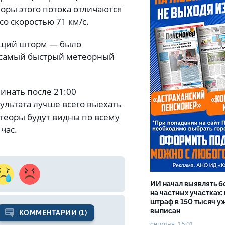
оры этого потока отличаются
со скоростью 71 км/с.
оящий шторм — было
то самый быстрый метеорный
инать после 21:00
ультата лучше всего выехать
метеоры будут видны по всему
 час.
ИИ начал выявлять 
на частных участках:
штраф в 150 тысяч у
выписан
КОММЕНТАРИИ (1)
сегодня, 15:01