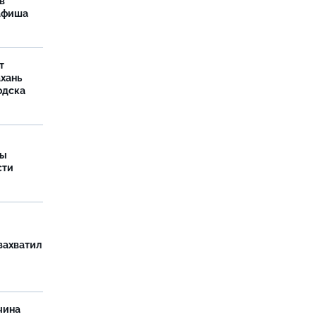
в
 афиша
т
ахань
одска
ры
сти
захватил
чина