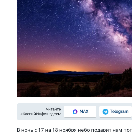
Фото: Сгенерировано с помощью ИИ
Читайте
MAX
Telegram
«КаспийИнфо» здесь:
В ночь с 17 на 18 ноября небо подарит нам 