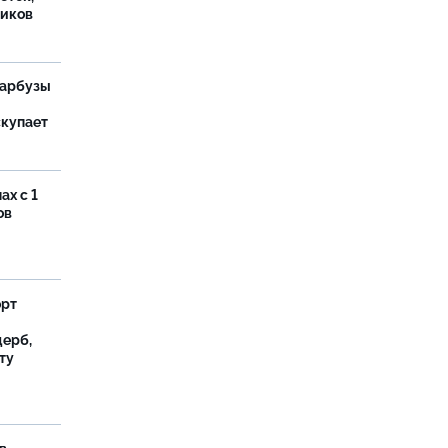
иков
 арбузы
скупает
ах с 1
ов
орт
ерб,
ту