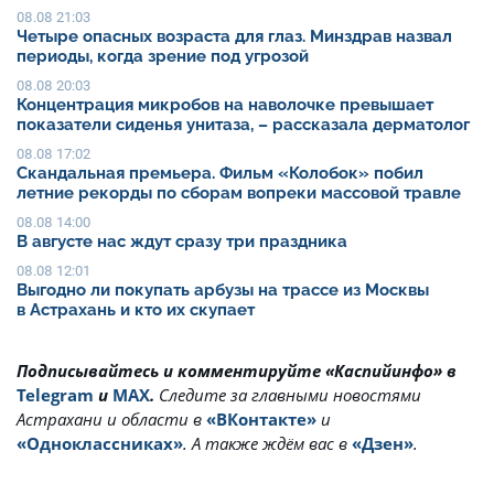
08.08 21:03
Четыре опасных возраста для глаз. Минздрав назвал
периоды, когда зрение под угрозой
08.08 20:03
Концентрация микробов на наволочке превышает
показатели сиденья унитаза, – рассказала дерматолог
08.08 17:02
Скандальная премьера. Фильм «Колобок» побил
летние рекорды по сборам вопреки массовой травле
08.08 14:00
В августе нас ждут сразу три праздника
08.08 12:01
Выгодно ли покупать арбузы на трассе из Москвы
в Астрахань и кто их скупает
Подписывайтесь и комментируйте «Каспийинфо» в
Telegram
и
MAX
.
Cледите за главными новостями
Астрахани и области в
«ВКонтакте»
и
«Одноклассниках»
. А также ждём вас в
«Дзен»
.