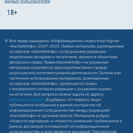
данных пользователей
Все права защищены «Информационно-новостной портал
«КаспийИнфо» 2007–2025. Любые материалы, размещенные
на портале «КаспийИнфо» сотрудниками редакции,
нештатными авторами и читателями, являются объектами
авторского права. Права«КаспийИнфо» на указанные
материалы охраняются законодательством о правах
на результаты интеллектуальной деятельности. Полное или
частичное использование материалов, размещенных
на портале «КаспийИнфо», допускается только
с письменного согласия редакции с указанием ссылки
на источник. Все вопросы можно задать по адресу
people@caspy.net
. В рубрике «От первого лица»
публикуются сообщения в рамках контрактов об
информационном сотрудничестве между редакцией
«КаспийИнфо» и органами власти. Материалы рубрик
«Новости партнёров» и «Новости компаний» публикуются в
рамках договоров (соглашений) об информационном
сотрудничестве и (или) являются рекламой. Партнёрский