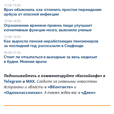
10.08 16:05
Врач объяснила, как отличить простое переедание
арбуза от опасной инфекции
10.08 14:05
Ограничение времени приема пищи улучшает
когнитивные функции мозга, выяснили ученые
10.08 10:02
Как выросла пенсия неработающих пенсионеров
за последний год, рассказали в Соцфонде
09.08 21:05
Стоит ли отсыпаться в выходные за весь недосып
в будни. Мнение врача
Подписывайтесь и комментируйте «Каспийинфо» в
Telegram
и
MAX
.
Cледите за главными новостями
Астрахани и области в
«ВКонтакте»
и
«Одноклассниках»
. А также ждём вас в
«Дзен»
.