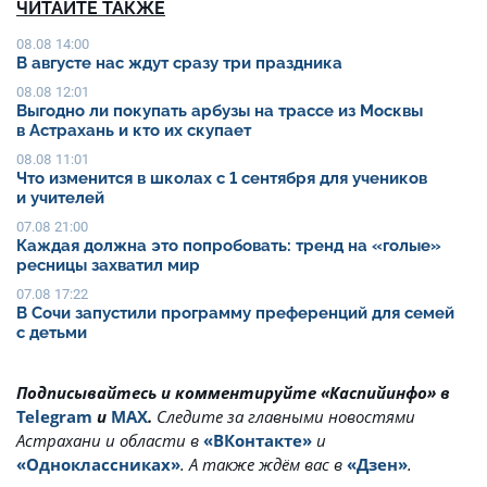
ЧИТАЙТЕ ТАКЖЕ
08.08 14:00
В августе нас ждут сразу три праздника
08.08 12:01
Выгодно ли покупать арбузы на трассе из Москвы
в Астрахань и кто их скупает
08.08 11:01
Что изменится в школах с 1 сентября для учеников
и учителей
07.08 21:00
Каждая должна это попробовать: тренд на «голые»
ресницы захватил мир
07.08 17:22
В Сочи запустили программу преференций для семей
с детьми
Подписывайтесь и комментируйте «Каспийинфо» в
Telegram
и
MAX
.
Cледите за главными новостями
Астрахани и области в
«ВКонтакте»
и
«Одноклассниках»
. А также ждём вас в
«Дзен»
.