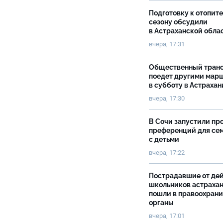
Подготовку к отопит
сезону обсудили
в Астраханской обла
вчера, 17:31
Общественный тран
поедет другими мар
в субботу в Астрахан
вчера, 17:30
В Сочи запустили пр
преференций для се
с детьми
вчера, 17:22
Пострадавшие от де
школьников астраха
пошли в правоохран
органы
вчера, 17:01