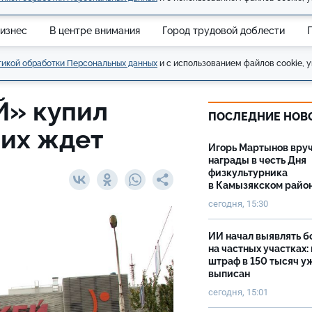
изнес
В центре внимания
Город трудовой доблести
икой обработки Персональных данных
и с использованием файлов cookie, у
Й» купил
ПОСЛЕДНИЕ НОВ
 их ждет
Игорь Мартынов вру
награды в честь Дня
физкультурника
в Камызякском райо
сегодня, 15:30
ИИ начал выявлять 
на частных участках:
штраф в 150 тысяч у
выписан
сегодня, 15:01