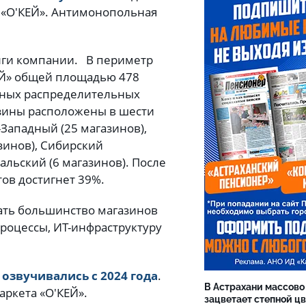
в «О'КЕЙ». Антимонопольная
олги компании. В периметр
ЕЙ» общей площадью 478
нных распределительных
азины расположены в шести
Западный (25 магазинов),
зинов), Сибирский
альский (6 магазинов). После
ов достигнет 39%.
ать большинство магазинов
роцессы, ИТ-инфраструктуру
у
озвучивались с 2024 года
.
В Астрахани массово
аркета «О'КЕЙ».
зацветает степной цв