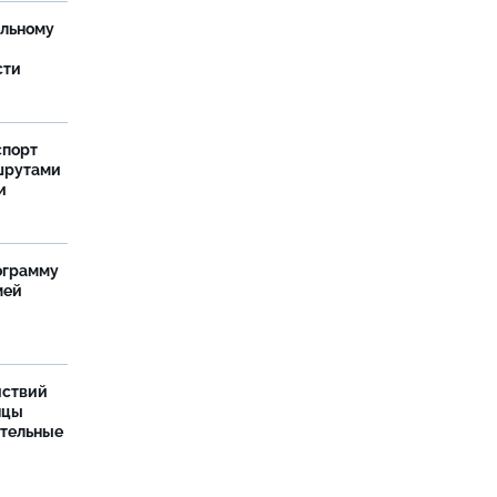
ельному
сти
спорт
шрутами
и
ограмму
мей
йствий
нцы
ительные