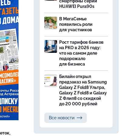
смартфоны серии
HUAWEI Pura90s
В МегаСемье
появились роли
для участников
Рост тарифов банков
на РКО в 2026 году:
что на самом деле
подорожало
для бизнеса
Билайн открыл
предзаказ на Samsung
Galaxy Z Fold8 Ультра,
Galaxy Z Fold8 и Galaxy
Z Флип8 со скидкой
до 20 000 рублей
Все новости
еток,