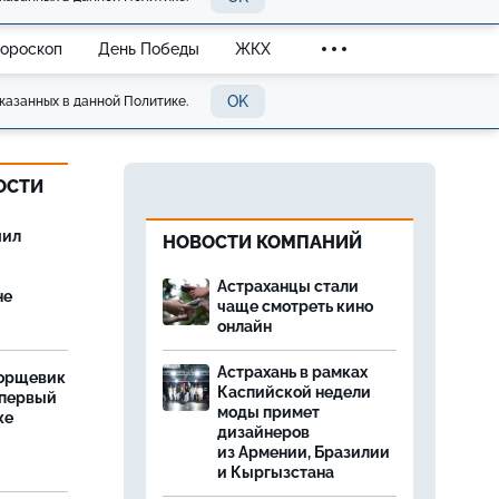
Гороскоп
День Победы
ЖКХ
OK
казанных в данной Политике.
ОСТИ
чил
НОВОСТИ КОМПАНИЙ
Астраханцы стали
не
чаще смотреть кино
онлайн
Астрахань в рамках
борщевик
Каспийской недели
 первый
моды примет
же
дизайнеров
из Армении, Бразилии
и Кыргызстана