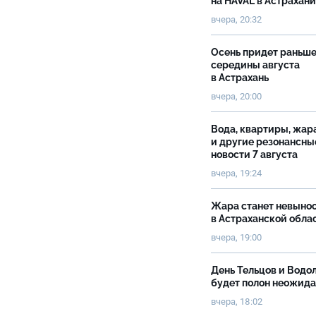
на HAVAL в Астрахан
вчера, 20:32
Осень придет раньш
середины августа
в Астрахань
вчера, 20:00
Вода, квартиры, жар
и другие резонансны
новости 7 августа
вчера, 19:24
Жара станет невыно
в Астраханской обла
вчера, 19:00
День Тельцов и Водо
будет полон неожид
вчера, 18:02