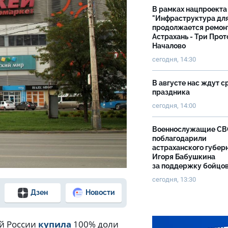
В рамках нацпроекта
"Инфраструктура дл
продолжается ремон
Астрахань - Три Прот
Началово
сегодня, 14:30
В августе нас ждут с
праздника
сегодня, 14:00
Военнослужащие С
поблагодарили
астраханского губер
Игоря Бабушкина
за поддержку бойцо
сегодня, 13:30
Дзен
Новости
й России
купила
100% доли