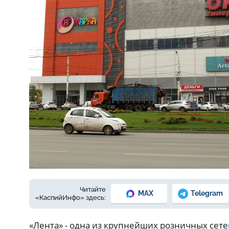
Фото: Е. Зимней из архива КаспийИфо
Читайте
MAX
Telegram
«КаспийИнфо» здесь:
«Лента» - одна из крупнейших розничных сете