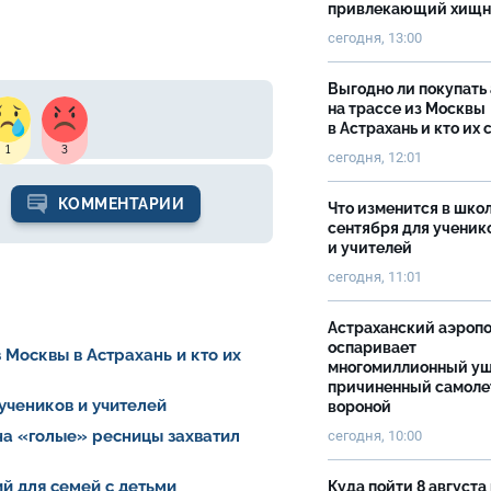
привлекающий хищн
сегодня, 13:00
Выгодно ли покупать
на трассе из Москвы
в Астрахань и кто их 
1
3
сегодня, 12:01
КОММЕНТАРИИ
Что изменится в школ
сентября для ученик
и учителей
сегодня, 11:01
Астраханский аэроп
оспаривает
 Москвы в Астрахань и кто их
многомиллионный ущ
причиненный самоле
 учеников и учителей
вороной
на «голые» ресницы захватил
сегодня, 10:00
й для семей с детьми
Куда пойти 8 августа 