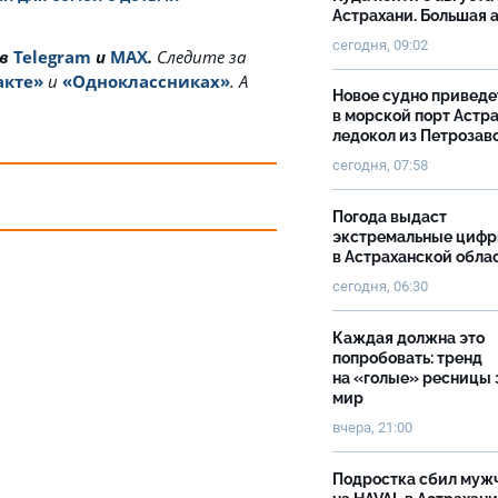
Астрахани. Большая
сегодня, 09:02
 в
Telegram
и
MAX
.
Cледите за
акте»
и
«Одноклассниках»
. А
Новое судно приведе
в морской порт Астр
ледокол из Петрозав
сегодня, 07:58
Погода выдаст
экстремальные циф
в Астраханской обла
сегодня, 06:30
Каждая должна это
попробовать: тренд
на «голые» ресницы 
мир
вчера, 21:00
Подростка сбил муж