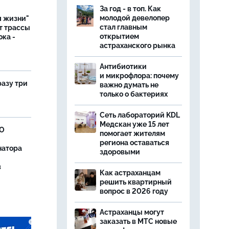
За год - в топ. Как
молодой девелопер
я жизни"
стал главным
т трассы
открытием
ока -
астраханского рынка
Антибиотики
и микрофлора: почему
разу три
важно думать не
только о бактериях
Сеть лабораторий KDL
Медскан уже 15 лет
ВО
помогает жителям
региона оставаться
натора
здоровыми
в
Как астраханцам
решить квартирный
вопрос в 2026 году
Астраханцы могут
заказать в МТС новые