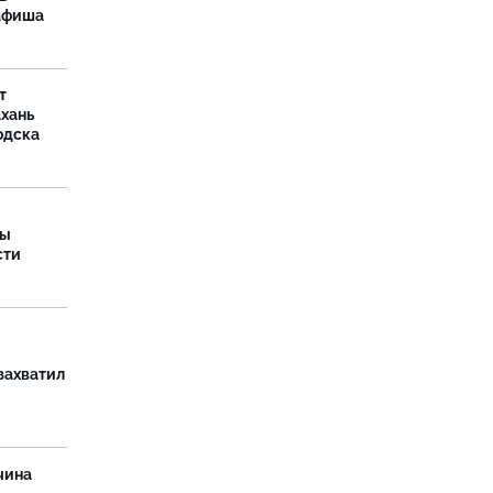
 афиша
т
ахань
одска
ры
сти
захватил
чина