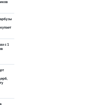
иков
 арбузы
скупает
ах с 1
ов
орт
ерб,
ту
в