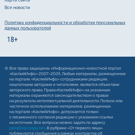
Все новости
Политика конфиденциальности и обработки персональных
данных пользователей
Все права защищены «Информационно-новостной портал
«КаспийИнфо» 2007–2025. Любые материалы, размещенные
на портале «КаспийИнфо» сотрудниками редакции,
нештатными авторами и читателями, являются объектами
авторского права. Права«КаспийИнфо» на указанные
материалы охраняются законодательством о правах
на результаты интеллектуальной деятельности. Полное или
частичное использование материалов, размещенных
на портале «КаспийИнфо», допускается только
с письменного согласия редакции с указанием ссылки
на источник. Все вопросы можно задать по адресу
people@caspy.net
. В рубрике «От первого лица»
публикуются сообщения в рамках контрактов об