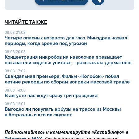
ЧИТАЙТЕ ТАКЖЕ
08.08 21:03
Четыре опасных возраста для глаз. Минздрав назвал
периоды, когда зрение под угрозой
08.08 20:03
Концентрация микробов на наволочке превышает
показатели сиденья унитаза, – рассказала дерматолог
08.08 17:02
Скандальная премьера. Фильм «Колобок» побил
летние рекорды по сборам вопреки массовой травле
08.08 14:00
В августе нас ждут сразу три праздника
08.08 12:01
Выгодно ли покупать арбузы на трассе из Москвы
в Астрахань и кто их скупает
Подписывайтесь и комментируйте «Каспийинфо» в
Telegram
и
MAX
.
Cледите за главными новостями