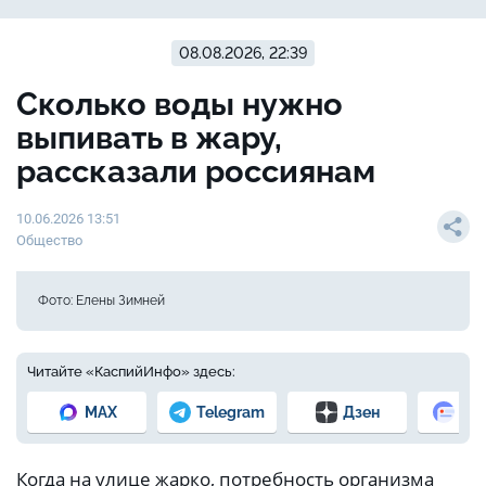
08.08.2026, 22:39
Сколько воды нужно
выпивать в жару,
рассказали россиянам
10.06.2026 13:51
Общество
Фото: Елены Зимней
Читайте «КаспийИнфо» здесь:
MAX
Telegram
Дзен
Но
Когда на улице жарко, потребность организма