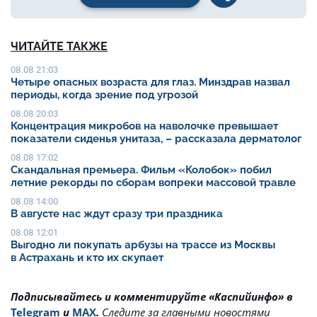
ЧИТАЙТЕ ТАКЖЕ
08.08 21:03
Четыре опасных возраста для глаз. Минздрав назвал
периоды, когда зрение под угрозой
08.08 20:03
Концентрация микробов на наволочке превышает
показатели сиденья унитаза, – рассказала дерматолог
08.08 17:02
Скандальная премьера. Фильм «Колобок» побил
летние рекорды по сборам вопреки массовой травле
08.08 14:00
В августе нас ждут сразу три праздника
08.08 12:01
Выгодно ли покупать арбузы на трассе из Москвы
в Астрахань и кто их скупает
Подписывайтесь и комментируйте «Каспийинфо» в
Telegram
и
MAX
.
Cледите за главными новостями