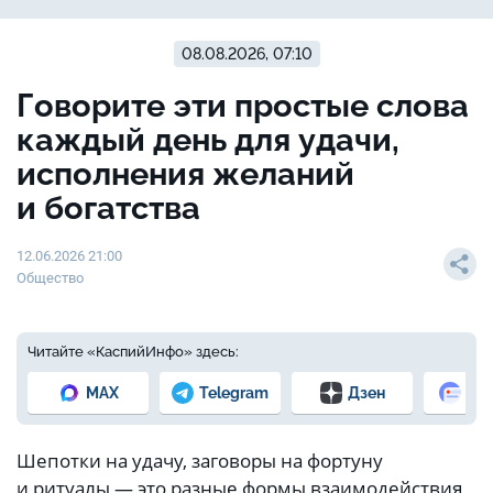
08.08.2026, 07:10
Говорите эти простые слова
каждый день для удачи,
исполнения желаний
и богатства
12.06.2026 21:00
Общество
Читайте «КаспийИнфо» здесь:
MAX
Telegram
Дзен
Но
Шепотки на удачу, заговоры на фортуну
и ритуалы — это разные формы взаимодействия