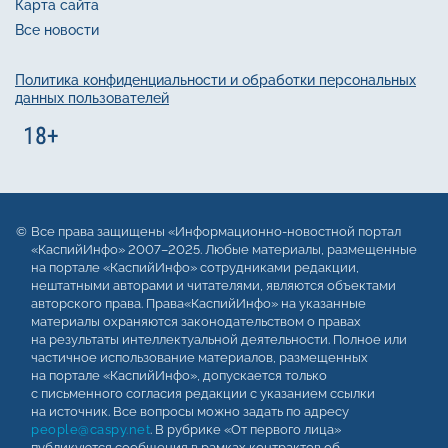
Карта сайта
Все новости
Политика конфиденциальности и обработки персональных
данных пользователей
Все права защищены «Информационно-новостной портал
«КаспийИнфо» 2007–2025. Любые материалы, размещенные
на портале «КаспийИнфо» сотрудниками редакции,
нештатными авторами и читателями, являются объектами
авторского права. Права«КаспийИнфо» на указанные
материалы охраняются законодательством о правах
на результаты интеллектуальной деятельности. Полное или
частичное использование материалов, размещенных
на портале «КаспийИнфо», допускается только
с письменного согласия редакции с указанием ссылки
на источник. Все вопросы можно задать по адресу
people@caspy.net
. В рубрике «От первого лица»
публикуются сообщения в рамках контрактов об