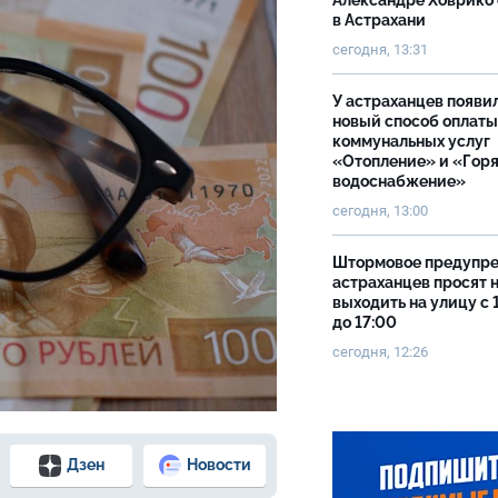
Александре Ховрико
в Астрахани
сегодня, 13:31
У астраханцев появи
новый способ оплаты
коммунальных услуг
«Отопление» и «Гор
водоснабжение»
сегодня, 13:00
Штормовое предупр
астраханцев просят 
выходить на улицу с 
до 17:00
сегодня, 12:26
Дзен
Новости