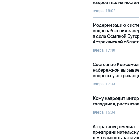
накроет волна носта
вчера, 18:02
Модернизацию сист
водоснабжения зав
в селе Осыпной Буго
Астраханской облас
вчера, 17:40
Состояние Комсомол
набережной вызыва
вопросы у астраханц
вчера, 17:03
Кому навредит инте
голодание, рассказа
вчера, 16:04
Астраханец сменил
предпринимательск
деятельность на слу