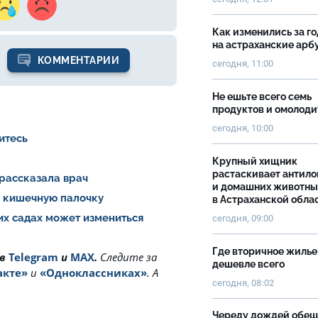
Как изменились за г
на астраханские ар
КОММЕНТАРИИ
сегодня, 11:00
Не ешьте всего семь
продуктов и омолоди
сегодня, 10:00
итесь
Крупный хищник
растаскивает антило
 рассказала врач
и домашних животны
и кишечную палочку
в Астраханской обла
ких садах может измениться
сегодня, 09:00
Где вторичное жилье
 в
Telegram
и
MAX
.
Cледите за
дешевле всего
акте»
и
«Одноклассниках»
. А
сегодня, 08:02
Череду дождей обе