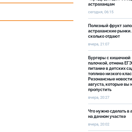
астраханцам
сегодня, 06:15
Полезный фрукт зап
астраханские рынки.
сколько отдают
вчера, 21:07
Бургеры с кишечной
палочкой, отмена ЕГЭ
питание в детских са
топливо низкого клас
Резонансные новости
августа, которые вы 
пропустить
вчера, 20:27
Что нужно сделать в 
на дачном участке
вчера, 20:02