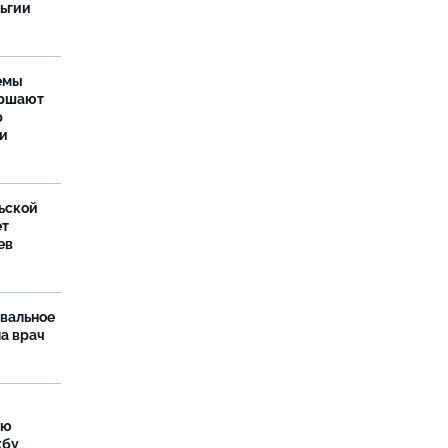
льгии
емы
ершают
р
ти
ьской
ет
ев
рвальное
ла врач
ую
жбу