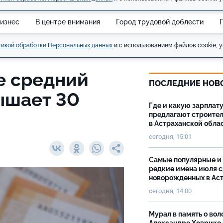
изнес
В центре внимания
Город трудовой доблести
икой обработки Персональных данных
и с использованием файлов cookie, у
е средний
ПОСЛЕДНИЕ НОВ
ышает 30
Где и какую зарплат
предлагают строите
в Астраханской обла
сегодня, 15:01
Самые популярные и
редкие имена июля 
новорожденных в Ас
сегодня, 14:00
Мурал в память о вол