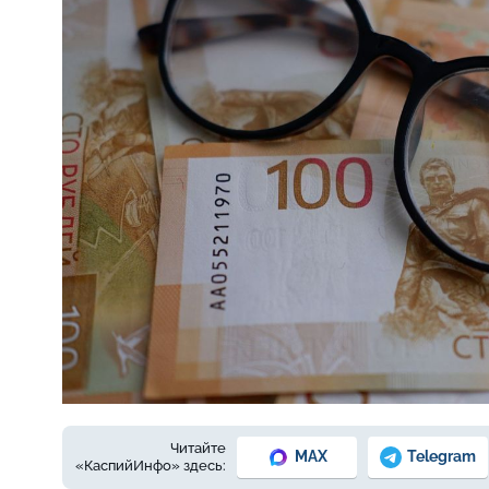
Фото: Елены Зимней
Читайте
MAX
Telegram
«КаспийИнфо» здесь: