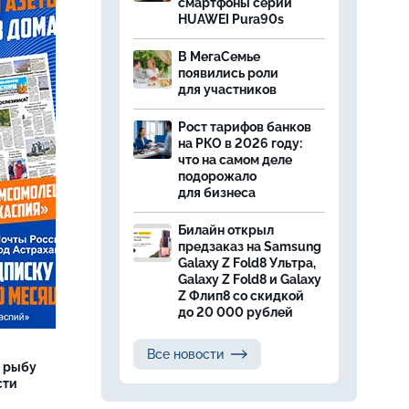
смартфоны серии
HUAWEI Pura90s
В МегаСемье
появились роли
для участников
Рост тарифов банков
на РКО в 2026 году:
что на самом деле
подорожало
для бизнеса
Билайн открыл
предзаказ на Samsung
Galaxy Z Fold8 Ультра,
Galaxy Z Fold8 и Galaxy
Z Флип8 со скидкой
до 20 000 рублей
Все новости
 рыбу
сти