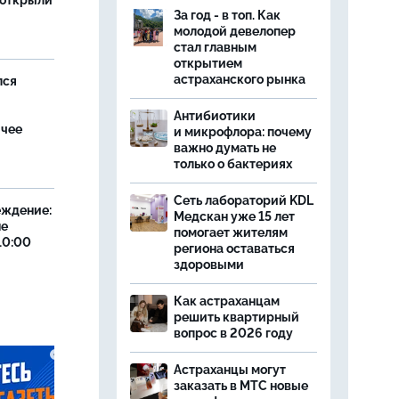
 открыли
За год - в топ. Как
молодой девелопер
стал главным
открытием
астраханского рынка
лся
Антибиотики
ячее
и микрофлора: почему
важно думать не
только о бактериях
Сеть лабораторий KDL
еждение:
Медскан уже 15 лет
не
помогает жителям
10:00
региона оставаться
здоровыми
Как астраханцам
решить квартирный
вопрос в 2026 году
Астраханцы могут
заказать в МТС новые