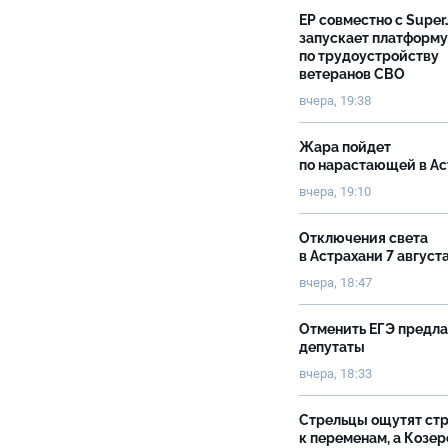
ЕР совместно с Super
запускает платформу
по трудоустройству
ветеранов СВО
вчера, 19:38
Жара пойдет
по нарастающей в А
вчера, 19:10
Отключения света
в Астрахани 7 август
вчера, 18:47
Отменить ЕГЭ предл
депутаты
вчера, 18:33
Стрельцы ощутят ст
к переменам, а Козер