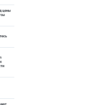
од цены
бузы
тесь
п
х
сти
щают