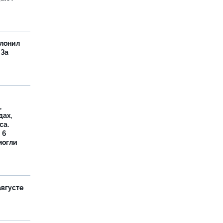
олонил
 За
,
дах,
са.
 6
могли
августе