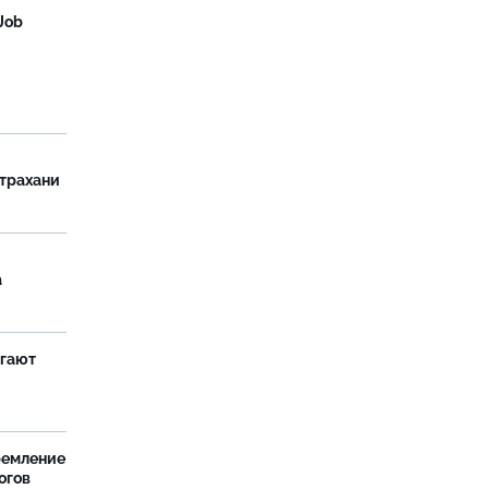
Job
страхани
а
агают
ремление
огов