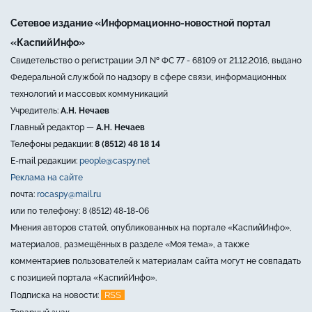
Сетевое издание «Информационно-новостной портал
«КаспийИнфо»
Свидетельство о регистрации ЭЛ № ФС 77 - 68109 от 21.12.2016, выдано
Федеральной службой по надзору в сфере связи, информационных
технологий и массовых коммуникаций
Учредитель:
А.Н. Нечаев
Главный редактор —
А.Н. Нечаев
Телефоны редакции:
8 (8512) 48 18 14
E-mail редакции:
people@caspy.net
Реклама на сайте
почта:
rocaspy@mail.ru
или по телефону: 8 (8512) 48-18-06
Мнения авторов статей, опубликованных на портале «КаспийИнфо»,
материалов, размещённых в разделе «Моя тема», а также
комментариев пользователей к материалам сайта могут не совпадать
с позицией портала «КаспийИнфо».
RSS
Подписка на новости: