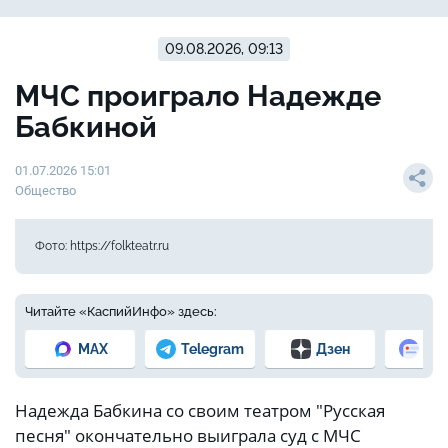
09.08.2026, 09:13
МЧС проиграло Надежде
Бабкиной
01.07.2026 15:01
Общество
Фото: https://folkteatr.ru
Читайте «КаспийИнфо» здесь:
MAX
Telegram
Дзен
Но
Надежда Бабкина со своим театром "Русская
песня" окончательно выиграла суд с МЧС