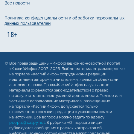
Все новости
Политика конфиденциальности и обработки персональных
данных пользователей
Все права защищены «Информационно-новостной портал
«КаспийИнфо» 2007–2025. Любые материалы, размещенные
на портале «КаспийИнфо» сотрудниками редакции,
нештатными авторами и читателями, являются объектами
авторского права. Права«КаспийИнфо» на указанные
материалы охраняются законодательством о правах
на результаты интеллектуальной деятельности. Полное или
частичное использование материалов, размещенных
на портале «КаспийИнфо», допускается только
с письменного согласия редакции с указанием ссылки
на источник. Все вопросы можно задать по адресу
people@caspy.net
. В рубрике «От первого лица»
публикуются сообщения в рамках контрактов об
информационном сотрудничестве между редакцией