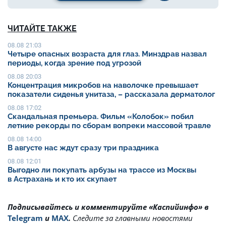
ЧИТАЙТЕ ТАКЖЕ
08.08 21:03
Четыре опасных возраста для глаз. Минздрав назвал
периоды, когда зрение под угрозой
08.08 20:03
Концентрация микробов на наволочке превышает
показатели сиденья унитаза, – рассказала дерматолог
08.08 17:02
Скандальная премьера. Фильм «Колобок» побил
летние рекорды по сборам вопреки массовой травле
08.08 14:00
В августе нас ждут сразу три праздника
08.08 12:01
Выгодно ли покупать арбузы на трассе из Москвы
в Астрахань и кто их скупает
Подписывайтесь и комментируйте «Каспийинфо» в
Telegram
и
MAX
.
Cледите за главными новостями