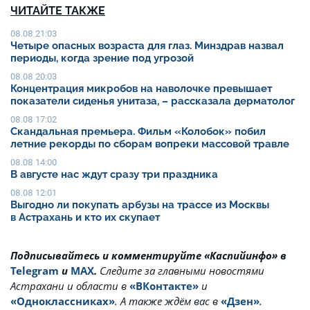
ЧИТАЙТЕ ТАКЖЕ
08.08 21:03
Четыре опасных возраста для глаз. Минздрав назвал
периоды, когда зрение под угрозой
08.08 20:03
Концентрация микробов на наволочке превышает
показатели сиденья унитаза, – рассказала дерматолог
08.08 17:02
Скандальная премьера. Фильм «Колобок» побил
летние рекорды по сборам вопреки массовой травле
08.08 14:00
В августе нас ждут сразу три праздника
08.08 12:01
Выгодно ли покупать арбузы на трассе из Москвы
в Астрахань и кто их скупает
Подписывайтесь и комментируйте «Каспийинфо» в
Telegram
и
MAX
.
Cледите за главными новостями
Астрахани и области в
«ВКонтакте»
и
«Одноклассниках»
. А также ждём вас в
«Дзен»
.