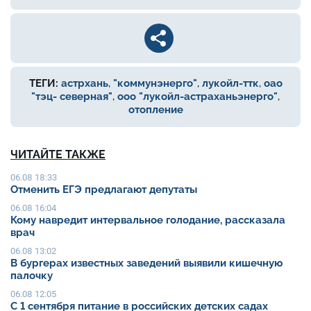
ТЕГИ:
астрхань
,
"коммунэнерго"
,
лукойл-ттк
,
оао
"тэц- северная"
,
ооо "лукойл-астраханьэнерго"
,
отопление
ЧИТАЙТЕ ТАКЖЕ
06.08 18:33
Отменить ЕГЭ предлагают депутаты
06.08 16:04
Кому навредит интервальное голодание, рассказала
врач
06.08 13:02
В бургерах известных заведений выявили кишечную
палочку
06.08 12:05
С 1 сентября питание в российских детских садах