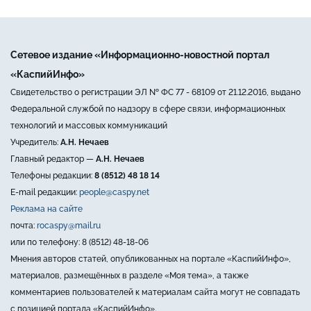
Сетевое издание «Информационно-новостной портал
«КаспийИнфо»
Свидетельство о регистрации ЭЛ № ФС 77 - 68109 от 21.12.2016, выдано
Федеральной службой по надзору в сфере связи, информационных
технологий и массовых коммуникаций
Учредитель:
А.Н. Нечаев
Главный редактор —
А.Н. Нечаев
Телефоны редакции:
8 (8512) 48 18 14
E-mail редакции:
people@caspy.net
Реклама на сайте
почта:
rocaspy@mail.ru
или по телефону: 8 (8512) 48-18-06
Мнения авторов статей, опубликованных на портале «КаспийИнфо»,
материалов, размещённых в разделе «Моя тема», а также
комментариев пользователей к материалам сайта могут не совпадать
с позицией портала «КаспийИнфо».