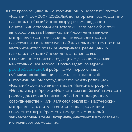
Все права защищены «Информационно-новостной портал
«КаспийИнфо» 2007–2025. Любые материалы, размещенные
на портале «КаспийИнфо» сотрудниками редакции,
нештатными авторами и читателями, являются объектами
авторского права. Права«КаспийИнфо» на указанные
материалы охраняются законодательством о правах
на результаты интеллектуальной деятельности. Полное или
частичное использование материалов, размещенных
на портале «КаспийИнфо», допускается только
с письменного согласия редакции с указанием ссылки
на источник. Все вопросы можно задать по адресу
people@caspy.net
. В рубрике «От первого лица»
публикуются сообщения в рамках контрактов об
информационном сотрудничестве между редакцией
«КаспийИнфо» и органами власти. Материалы рубрик
«Новости партнёров» и «Новости компаний» публикуются в
рамках договоров (соглашений) об информационном
сотрудничестве и (или) являются рекламой. Партнёрский
материал — это статья, подготовленная редакцией
совместно с партнёром-рекламодателем, который
заинтересован в теме материала, участвует в его создании
и оплачивает размещение.