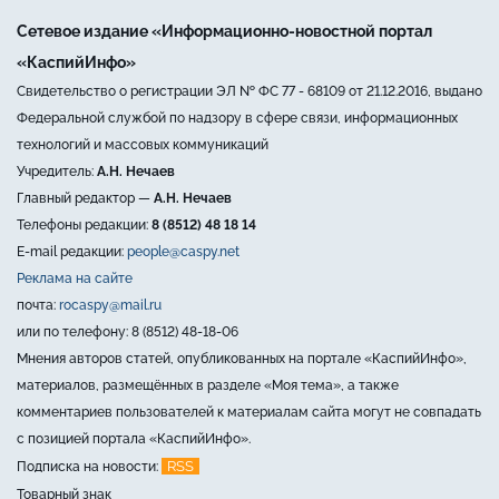
Сетевое издание «Информационно-новостной портал
«КаспийИнфо»
Свидетельство о регистрации ЭЛ № ФС 77 - 68109 от 21.12.2016, выдано
Федеральной службой по надзору в сфере связи, информационных
технологий и массовых коммуникаций
Учредитель:
А.Н. Нечаев
Главный редактор —
А.Н. Нечаев
Телефоны редакции:
8 (8512) 48 18 14
E-mail редакции:
people@caspy.net
Реклама на сайте
почта:
rocaspy@mail.ru
или по телефону: 8 (8512) 48-18-06
Мнения авторов статей, опубликованных на портале «КаспийИнфо»,
материалов, размещённых в разделе «Моя тема», а также
комментариев пользователей к материалам сайта могут не совпадать
с позицией портала «КаспийИнфо».
RSS
Подписка на новости:
Товарный знак