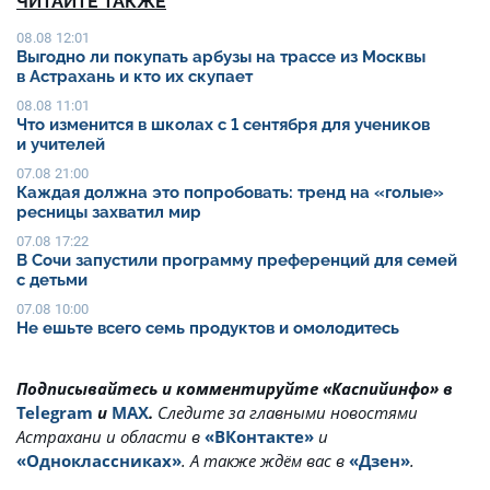
ЧИТАЙТЕ ТАКЖЕ
08.08 12:01
Выгодно ли покупать арбузы на трассе из Москвы
в Астрахань и кто их скупает
08.08 11:01
Что изменится в школах с 1 сентября для учеников
и учителей
07.08 21:00
Каждая должна это попробовать: тренд на «голые»
ресницы захватил мир
07.08 17:22
В Сочи запустили программу преференций для семей
с детьми
07.08 10:00
Не ешьте всего семь продуктов и омолодитесь
Подписывайтесь и комментируйте «Каспийинфо» в
Telegram
и
MAX
.
Cледите за главными новостями
Астрахани и области в
«ВКонтакте»
и
«Одноклассниках»
. А также ждём вас в
«Дзен»
.