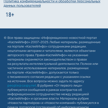
Политика конфиденциальности и обработки персональных
данных пользователей
Все права защищены «Информационно-новостной портал
«КаспийИнфо» 2007–2025. Любые материалы, размещенные
на портале «КаспийИнфо» сотрудниками редакции,
нештатными авторами и читателями, являются объектами
авторского права. Права«КаспийИнфо» на указанные
материалы охраняются законодательством о правах
на результаты интеллектуальной деятельности. Полное или
частичное использование материалов, размещенных
на портале «КаспийИнфо», допускается только
с письменного согласия редакции с указанием ссылки
на источник. Все вопросы можно задать по адресу
people@caspy.net
. В рубрике «От первого лица»
публикуются сообщения в рамках контрактов об
информационном сотрудничестве между редакцией
«КаспийИнфо» и органами власти. Материалы рубрик
«Новости партнёров» и «Новости компаний» публикуются в
рамках договоров (соглашений) об информационном