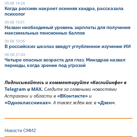
09.08 14:24
Когда россиян накроет осенняя хандра, рассказала
психолог
09.08 13:01
Назван необходимый уровень зарплаты для получения
максимальных пенсионных баллов
09.08 10:05
В российских школах введут углубленное изучение ИИ
08.08 21:03
Четыре опасных возраста для глаз. Минздрав назвал
периоды, когда зрение под угрозой
Подписывайтесь и комментируйте «Каспийинфо» в
Telegram
и
MAX
.
Cледите за главными новостями
Астрахани и области в
«ВКонтакте»
и
«Одноклассниках»
. А также ждём вас в
«Дзен»
.
Новости СМИ2