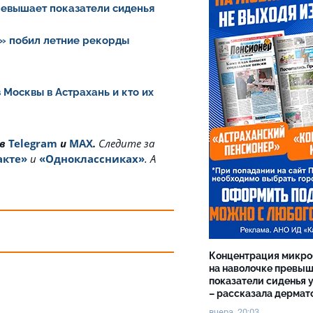
ревышает показатели сиденья
» побил летние рекорды
 Москвы в Астрахань и кто их
 в
Telegram
и
MAX
.
Cледите за
акте»
и
«Одноклассниках»
. А
Концентрация микро
на наволочке превы
показатели сиденья у
– рассказала дермат
вчера, 20:03