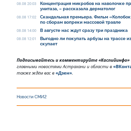
Концентрация микробов на наволочке п
08.08 20:03
унитаза, – рассказала дерматолог
Скандальная премьера. Фильм «Колобок
08.08 17:02
по сборам вопреки массовой травле
В августе нас ждут сразу три праздника
08.08 14:00
Выгодно ли покупать арбузы на трассе из
08.08 12:01
скупает
Подписывайтесь и комментируйте «Каспийинфо»
главными новостями Астрахани и области в
«ВКонт
также ждём вас в
«Дзен»
.
Новости СМИ2