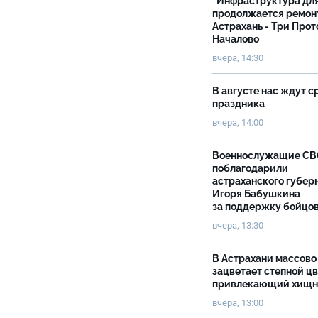
"Инфраструктура дл
продолжается ремон
Астрахань - Три Прот
Началово
вчера, 14:30
В августе нас ждут с
праздника
вчера, 14:00
Военнослужащие С
поблагодарили
астраханского губер
Игоря Бабушкина
за поддержку бойцо
вчера, 13:30
В Астрахани массово
зацветает степной цв
привлекающий хищн
вчера, 13:00