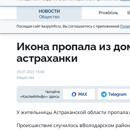
НОВОСТИ
ProжЫзнь
Б
Общество
Посещая сайт kaspyinfo.ru, Вы соглашаетесь с приложенной
Полит
Икона пропала из до
астраханки
25.07.2022 15:00
Общество
Читайте
MAX
Telegram
«КаспийИнфо» здесь:
У жительницы Астраханской области пропала 
Происшествие случилось в
Володарском район