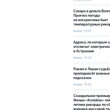
Сахара в дельте Волг
Прогноз погоды
на воскресенье бьет
температурные рек
вчера, 19:03
Адреса, по которым 
отключат электриче
в Астрахани
вчера, 18:29
Ракам и Львам судьб
преподнесёт важные
подсказки
вчера, 18:02
Скандальная премьер
Фильм «Колобок» по
летние рекорды по с
вопреки массовой тр