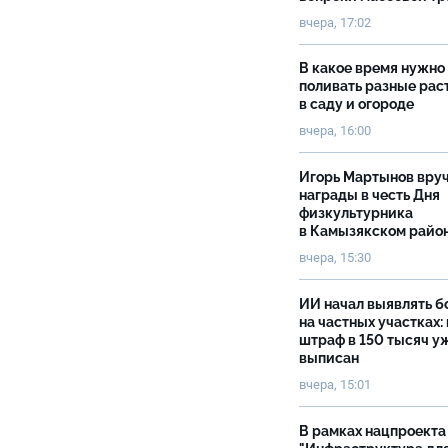
вчера, 17:02
В какое время нужно
поливать разные рас
в саду и огороде
вчера, 16:00
Игорь Мартынов вру
награды в честь Дня
физкультурника
в Камызякском райо
вчера, 15:30
ИИ начал выявлять 
на частных участках:
штраф в 150 тысяч у
выписан
вчера, 15:01
В рамках нацпроекта