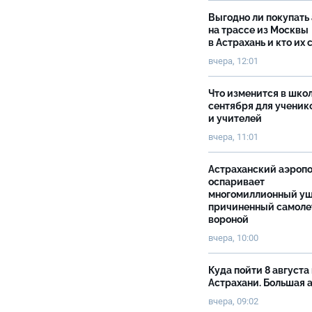
Выгодно ли покупать
на трассе из Москвы
в Астрахань и кто их 
вчера, 12:01
Что изменится в школ
сентября для ученик
и учителей
вчера, 11:01
Астраханский аэроп
оспаривает
многомиллионный ущ
причиненный самоле
вороной
вчера, 10:00
Куда пойти 8 августа 
Астрахани. Большая
вчера, 09:02