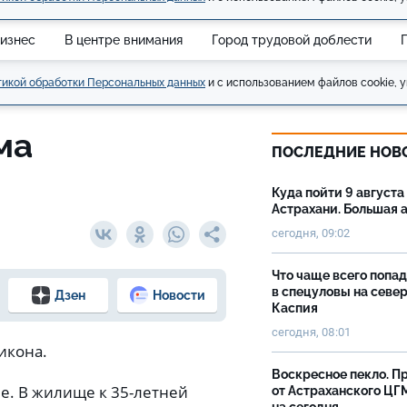
изнес
В центре внимания
Город трудовой доблести
икой обработки Персональных данных
и с использованием файлов cookie, у
ма
ПОСЛЕДНИЕ НОВ
Куда пойти 9 августа
Астрахани. Большая
сегодня, 09:02
Что чаще всего попа
в спецуловы на севе
Дзен
Новости
Каспия
сегодня, 08:01
икона.
Воскресное пекло. П
е. В жилище к 35-летней
от Астраханского ЦГ