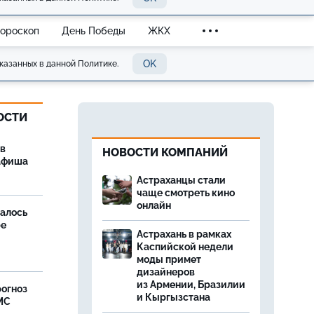
Гороскоп
День Победы
ЖКХ
OK
казанных в данной Политике.
ОСТИ
 в
НОВОСТИ КОМПАНИЙ
 афиша
Астраханцы стали
чаще смотреть кино
онлайн
далось
ре
Астрахань в рамках
Каспийской недели
моды примет
дизайнеров
из Армении, Бразилии
рогноз
и Кыргызстана
МС