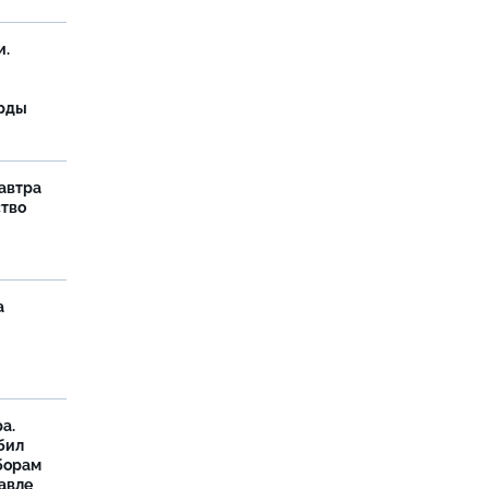
и.
орды
завтра
ство
а
а.
бил
борам
авле