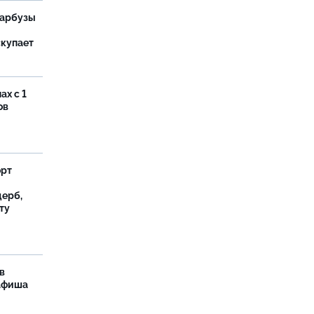
 арбузы
скупает
ах с 1
ов
орт
ерб,
ту
в
 афиша