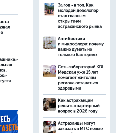
За год - в топ. Как
молодой девелопер
стал главным
открытием
аста
астраханского рынка
азвал
ие
Антибиотики
и микрофлора: почему
важно думать не
только о бактериях
ражника»
альная
Сеть лабораторий KDL
ов,
Медскан уже 15 лет
ок»
помогает жителям
вгуста
региона оставаться
здоровыми
Как астраханцам
решить квартирный
вопрос в 2026 году
Астраханцы могут
заказать в МТС новые