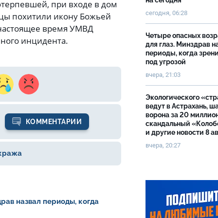
на сегодня
отерпевшей, при входе в дом
сегодня, 06:28
ицы похитили икону Божьей
 настоящее время УМВД
Четыре опасных возр
нного инцидента.
для глаз. Минздрав н
периоды, когда зрен
под угрозой
вчера, 21:03
Экологического «ст
ведут в Астрахань, ш
ворона за 20 миллион
КОММЕНТАРИИ
скандальный «Колоб
и другие новости 8 а
вчера, 20:27
кража
драв назвал периоды, когда