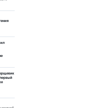
тения
чил
не
борщевик
 первый
же