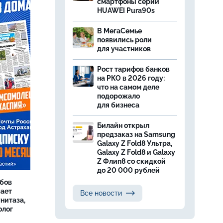
смартфоны серии
HUAWEI Pura90s
В МегаСемье
появились роли
для участников
Рост тарифов банков
на РКО в 2026 году:
что на самом деле
подорожало
для бизнеса
Билайн открыл
предзаказ на Samsung
Galaxy Z Fold8 Ультра,
Galaxy Z Fold8 и Galaxy
Z Флип8 со скидкой
до 20 000 рублей
бов
шает
Все новости
нитаза,
олог