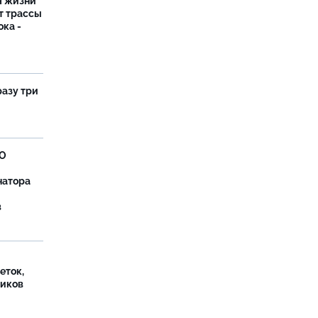
я жизни"
т трассы
ока -
разу три
ВО
натора
в
еток,
иков