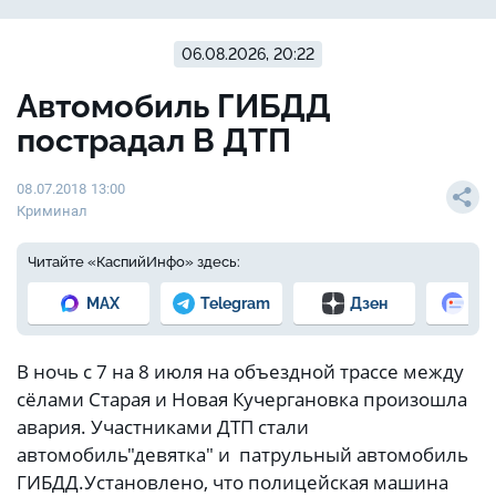
06.08.2026, 20:22
Автомобиль ГИБДД
пострадал В ДТП
08.07.2018 13:00
Криминал
Читайте «КаспийИнфо» здесь:
MAX
Telegram
Дзен
Но
В ночь с 7 на 8 июля на объездной трассе между
сёлами Старая и Новая Кучергановка произошла
авария. Участниками ДТП стали
автомобиль"девятка" и патрульный автомобиль
ГИБДД.Установлено, что полицейская машина