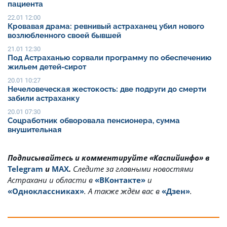
пациента
22.01 12:00
Кровавая драма: ревнивый астраханец убил нового
возлюбленного своей бывшей
21.01 12:30
Под Астраханью сорвали программу по обеспечению
жильем детей-сирот
20.01 10:27
Нечеловеческая жестокость: две подруги до смерти
забили астраханку
20.01 07:30
Соцработник обворовала пенсионера, сумма
внушительная
Подписывайтесь и комментируйте «Каспийинфо» в
Telegram
и
MAX
.
Cледите за главными новостями
Астрахани и области в
«ВКонтакте»
и
«Одноклассниках»
. А также ждём вас в
«Дзен»
.