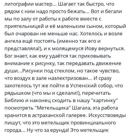
литографии мастер... Шагает так быстро, что
рядом с ним надо просто бежать... Вот и бегали
мы по залу от работы к работе вместе с
приятельницей и её маленьким сыном, который
был очарован не меньше нас. Хотелось и возле
ангела ещё постоять (именно так его и
представляла!), и к молящемуся Иову вернуться.
Бог знает, как ему удаётся так приковывать
внимание к рисунку, так передавать движение
души...Рисунки под стеклом, но такое чувство,
что воздух в зале наэлектризован... И сразу
захотелось тут же пойти в Успенский собор, что
рядышком (что мы и сделали!), перечитать
Библию и наконец сходить в нашу "картинку"
посмотреть "Метельщика" Шагала, эта работа
хранится в астраханской галерее. Искусствоведы
пишут, что это метельщик провинциального
города... Ну что за ерунда! Это метельщик