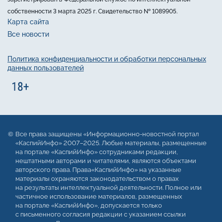
собственности 3 марта 2025 г. Свидетельство № 1089905.
Карта сайта
Все новости
Политика конфиденциальности и обработки персональных
данных пользователей
Все права защищены «Информационно-новостной портал
«КаспийИнфо» 2007–2025. Любые материалы, размещенные
на портале «КаспийИнфо» сотрудниками редакции,
нештатными авторами и читателями, являются объектами
авторского права. Права«КаспийИнфо» на указанные
материалы охраняются законодательством о правах
на результаты интеллектуальной деятельности. Полное или
частичное использование материалов, размещенных
на портале «КаспийИнфо», допускается только
с письменного согласия редакции с указанием ссылки