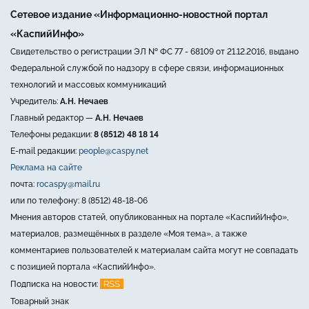
Сетевое издание «Информационно-новостной портал
«КаспийИнфо»
Свидетельство о регистрации ЭЛ № ФС 77 - 68109 от 21.12.2016, выдано
Федеральной службой по надзору в сфере связи, информационных
технологий и массовых коммуникаций
Учредитель:
А.Н. Нечаев
Главный редактор —
А.Н. Нечаев
Телефоны редакции:
8 (8512) 48 18 14
E-mail редакции:
people@caspy.net
Реклама на сайте
почта:
rocaspy@mail.ru
или по телефону: 8 (8512) 48-18-06
Мнения авторов статей, опубликованных на портале «КаспийИнфо»,
материалов, размещённых в разделе «Моя тема», а также
комментариев пользователей к материалам сайта могут не совпадать
с позицией портала «КаспийИнфо».
RSS
Подписка на новости:
Товарный знак