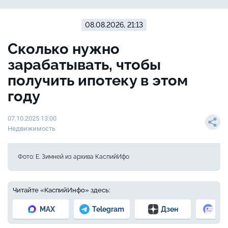
08.08.2026, 21:13
Сколько нужно
зарабатывать, чтобы
получить ипотеку в этом
году
07.10.2025 13:00
Недвижимость
Фото: Е. Зимней из архива КаспийИфо
Читайте «КаспийИнфо» здесь:
MAX
Telegram
Дзен
Но