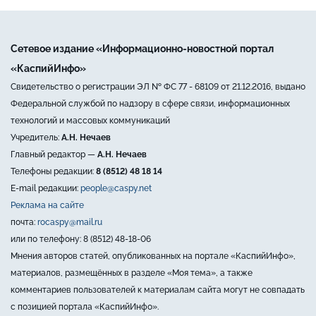
Сетевое издание «Информационно-новостной портал
«КаспийИнфо»
Свидетельство о регистрации ЭЛ № ФС 77 - 68109 от 21.12.2016, выдано
Федеральной службой по надзору в сфере связи, информационных
технологий и массовых коммуникаций
Учредитель:
А.Н. Нечаев
Главный редактор —
А.Н. Нечаев
Телефоны редакции:
8 (8512) 48 18 14
E-mail редакции:
people@caspy.net
Реклама на сайте
почта:
rocaspy@mail.ru
или по телефону: 8 (8512) 48-18-06
Мнения авторов статей, опубликованных на портале «КаспийИнфо»,
материалов, размещённых в разделе «Моя тема», а также
комментариев пользователей к материалам сайта могут не совпадать
с позицией портала «КаспийИнфо».