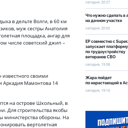
сегодня, 20:27
Что нужно сделать в 
ыха в дельте Волги, в 60 км
на дачном участке
узиков, муж сестры Анатолия
сегодня, 20:02
толетная площадка, ангар для
ЕР совместно с Super
том числе советский джип –
запускает платформу
по трудоустройству
ветеранов СВО
сегодня, 19:38
 известного своими
Жара пойдет
 Аркадия Мамонтова 14
по нарастающей в А
сегодня, 19:10
ится на острове Школьный, в
ни. Для строительства якобы
ы министерства обороны. На
ционировать вертолетная