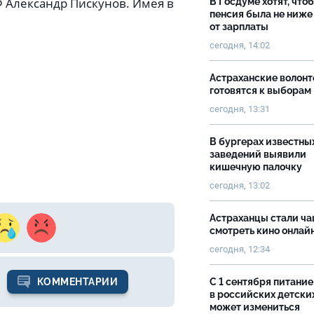
Ф Александр Пискунов. Имея в
В Госдуме хотят, что
пенсия была не ниже
от зарплаты
сегодня, 14:02
Астраханские волон
готовятся к выборам
сегодня, 13:31
В бургерах известны
заведений выявили
кишечную палочку
сегодня, 13:02
Астраханцы стали ч
смотреть кино онлай
сегодня, 12:34
КОММЕНТАРИИ
С 1 сентября питание
в российских детски
может измениться