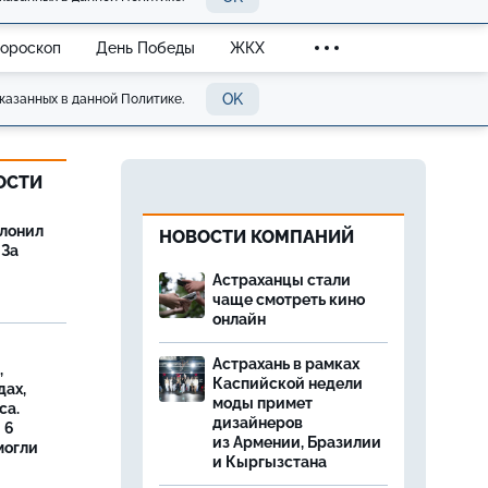
Гороскоп
День Победы
ЖКХ
OK
казанных в данной Политике.
ОСТИ
олонил
НОВОСТИ КОМПАНИЙ
 За
Астраханцы стали
чаще смотреть кино
онлайн
Астрахань в рамках
,
Каспийской недели
дах,
моды примет
са.
дизайнеров
 6
из Армении, Бразилии
могли
и Кыргызстана