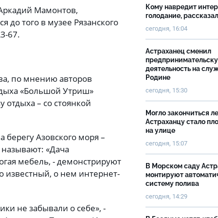
Кому навредит инте
 Аркадий Мамонтов,
голодание, рассказа
 до того в музее Рязанского
сегодня, 16:04
З-67.
Астраханец сменил
предпринимательск
деятельность на слу
ва, по мнению авторов
Родине
отдыха «Большой Утриш»
сегодня, 15:30
у отдыха – со стоянкой
Могло закончиться ле
Астраханцу стало пл
на улице
 берегу Азовского моря –
сегодня, 15:07
 называют: «Дача
рогая мебель, - демонстрируют
В Морском саду Астр
о известный, о нем интернет-
монтируют автомати
систему полива
сегодня, 14:29
ики не забывали о себе», -