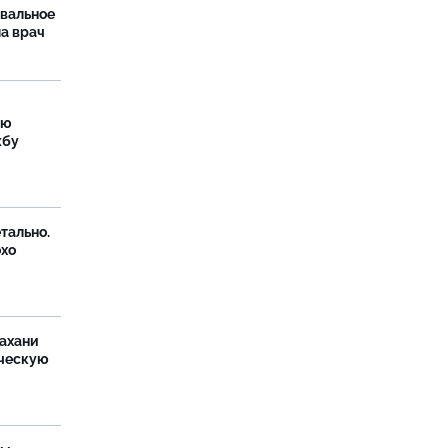
рвальное
ла врач
ую
жбу
тально.
охо
ахани
ческую