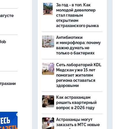
За год - в топ. Как
молодой девелопер
стал главным
августе
открытием
астраханского рынка
Антибиотики
Job
и микрофлора: почему
важно думать не
только о бактериях
Сеть лабораторий KDL
Медскан уже 15 лет
помогает жителям
региона оставаться
страхани
здоровыми
Как астраханцам
решить квартирный
вопрос в 2026 году
Астраханцы могут
заказать в МТС новые