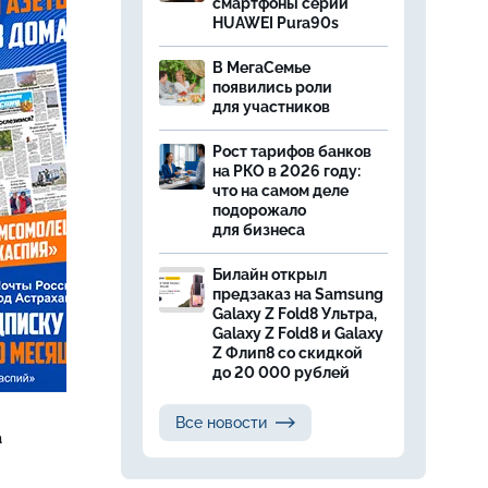
смартфоны серии
HUAWEI Pura90s
В МегаСемье
появились роли
для участников
Рост тарифов банков
на РКО в 2026 году:
что на самом деле
подорожало
для бизнеса
Билайн открыл
предзаказ на Samsung
Galaxy Z Fold8 Ультра,
Galaxy Z Fold8 и Galaxy
Z Флип8 со скидкой
до 20 000 рублей
Все новости
а