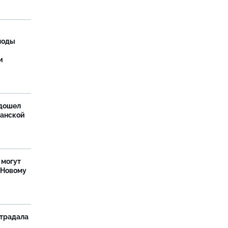
моды
и
дошел
ханской
 могут
 Новому
страдала