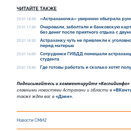
ЧИТАЙТЕ ТАКЖЕ
«Астраханочка» уверенно обыграла рум
25.01 18:00
Очаровали, заболтали и банковскую карт
25.01 17:40
без денег после приятного отдыха с дву
Астраханку чуть не привлекли к уголовно
25.01 16:30
перед матерью
Сотрудники ГИБДД помешали астраханц
25.01 16:00
студента
Где готовы работать и сколько хотят пол
25.01 15:40
Подписывайтесь и комментируйте «Каспийинфо»
главными новостями Астрахани и области в
«ВКонт
также ждём вас в
«Дзен»
.
Новости СМИ2