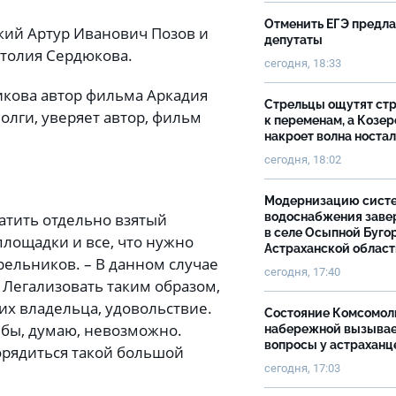
Отменить ЕГЭ предл
кий Артур Иванович Позов и
депутаты
атолия Сердюкова.
сегодня, 18:33
зикова автор фильма Аркадия
Стрельцы ощутят ст
олги, уверяет автор, фильм
к переменам, а Козер
накроет волна носта
сегодня, 18:02
Модернизацию сист
ратить отдельно взятый
водоснабжения зав
в селе Осыпной Буго
площадки и все, что нужно
Астраханской облас
рельников. – В данном случае
сегодня, 17:40
. Легализовать таким образом,
их владельца, удовольствие.
Состояние Комсомол
 бы, думаю, невозможно.
набережной вызыва
вопросы у астраханц
орядиться такой большой
сегодня, 17:03