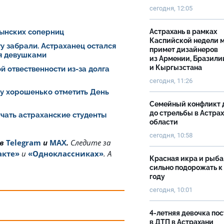
сегодня, 12:05
ынских соперниц
Астрахань в рамках
Каспийской недели 
у забрали. Астраханец остался
примет дизайнеров
мя девушками
из Армении, Бразили
и Кыргызстана
й отвественности из-за долга
сегодня, 11:26
у хорошенько отметить День
Семейный конфликт 
до стрельбы в Астра
учать астраханские студенты
области
сегодня, 10:58
 в
Telegram
и
MAX
.
Cледите за
акте»
и
«Одноклассниках»
. А
Красная икра и рыба
сильно подорожать к
году
сегодня, 10:01
4-летняя девочка по
в ДТП в Астрахани