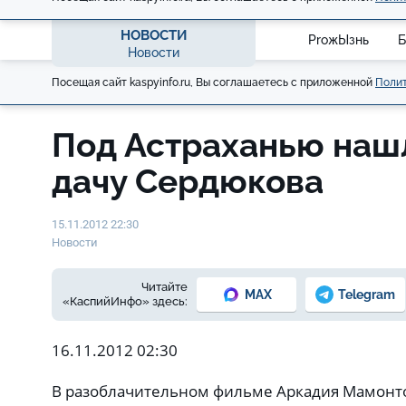
НОВОСТИ
ProжЫзнь
Б
Новости
Посещая сайт kaspyinfo.ru, Вы соглашаетесь с приложенной
Полит
Под Астраханью наш
дачу Сердюкова
15.11.2012 22:30
Новости
Читайте
MAX
Telegram
«КаспийИнфо» здесь:
16.11.2012 02:30
В разоблачительном фильме Аркадия Мамонт