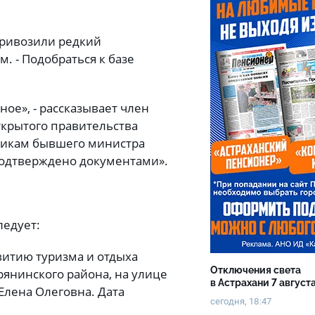
привозили редкий
м. - Подобраться к базе
ое», - рассказывает член
ткрытого правительства
нникам бывшего министра
подтверждено документами».
ледует:
витию туризма и отдыха
Отключения света
рянинского района, на улице
в Астрахани 7 август
Елена Олеговна. Дата
сегодня, 18:47