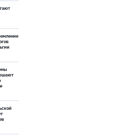
агают
ремление
огов
льгии
емы
ершают
р
ти
ьской
ет
ев