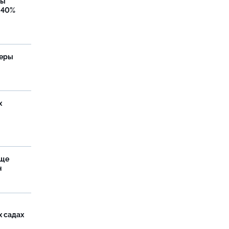
бы
 40%
теры
х
аще
н
х садах