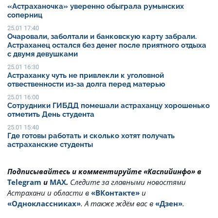
«Астраханочка» уверенно обыграла румынских
соперниц
25.01 17:40
Очаровали, заболтали и банковскую карту забрали.
Астраханец остался без денег после приятного отдыха
с двумя девушками
25.01 16:30
Астраханку чуть не привлекли к уголовной
отвественности из-за долга перед матерью
25.01 16:00
Сотрудники ГИБДД помешали астраханцу хорошенько
отметить День студента
25.01 15:40
Где готовы работать и сколько хотят получать
астраханские студенты
Подписывайтесь и комментируйте «Каспийинфо» в
Telegram
и
MAX
.
Cледите за главными новостями
Астрахани и области в
«ВКонтакте»
и
«Одноклассниках»
. А также ждём вас в
«Дзен»
.