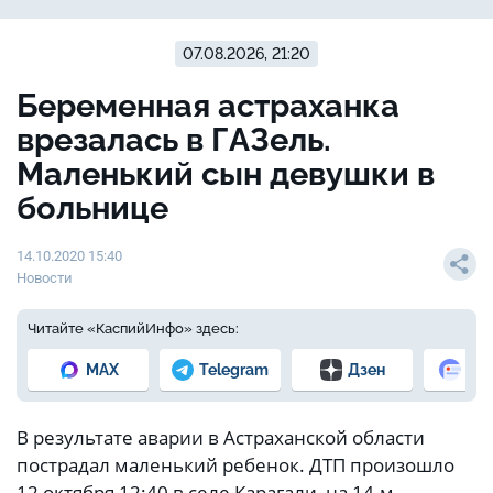
07.08.2026, 21:20
Беременная астраханка
врезалась в ГАЗель.
Маленький сын девушки в
больнице
14.10.2020 15:40
Новости
Читайте «КаспийИнфо» здесь:
MAX
Telegram
Дзен
Но
В результате аварии в Астраханской области
пострадал маленький ребенок. ДТП произошло
12 октября 12:40 в селе Карагали, на 14-м