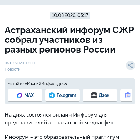
10.08.2026, 05:17
Астраханский инфорум СЖР
собрал участников из
разных регионов России
06.07.2020 17:00
Новости
Читайте «КаспийИнфо» здесь:
MAX
Telegram
Дзен
Но
На днях состоялся онлайн Инфорум для
представителей астраханской медиасферы
Инфорум – это образовательный практикум,