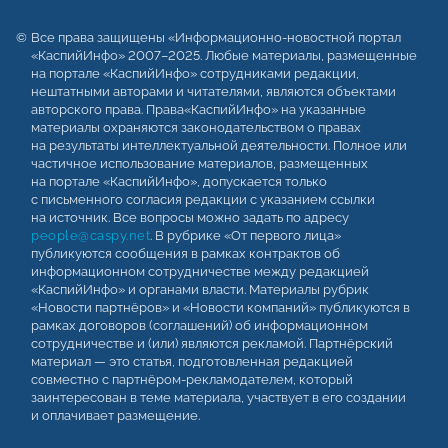
Все права защищены «Информационно-новостной портал
«КаспийИнфо» 2007–2025. Любые материалы, размещенные
на портале «КаспийИнфо» сотрудниками редакции,
нештатными авторами и читателями, являются объектами
авторского права. Права«КаспийИнфо» на указанные
материалы охраняются законодательством о правах
на результаты интеллектуальной деятельности. Полное или
частичное использование материалов, размещенных
на портале «КаспийИнфо», допускается только
с письменного согласия редакции с указанием ссылки
на источник. Все вопросы можно задать по адресу
people@caspy.net
. В рубрике «От первого лица»
публикуются сообщения в рамках контрактов об
информационном сотрудничестве между редакцией
«КаспийИнфо» и органами власти. Материалы рубрик
«Новости партнёров» и «Новости компаний» публикуются в
рамках договоров (соглашений) об информационном
сотрудничестве и (или) являются рекламой. Партнёрский
материал — это статья, подготовленная редакцией
совместно с партнёром-рекламодателем, который
заинтересован в теме материала, участвует в его создании
и оплачивает размещение.