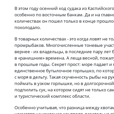
В этом году осенний ход судака из Каспийског
особенно по восточным банкам. Да и на главн
количествах он пошел только в конце прошлой
похолодало.
В товарных количествах - это когда ловят не то
промрыбаков. Многочисленные тоневые участк
вернее - их владельцы, в последние пару лет б
в «ранишние» времена. А леща весной, пожал
в прошлые годы. Секрет прост: море падает и 
единственное бутылочное горлышко, по кото
с моря в дельту. Такая скученность рыбы на р
поймать в узком горлышке, но в долгосрочно
подпилить сук, на котором сидят не только 
и туристический комплекс области.
Особенно учитывая, что разница между квот
несмотря на усиление контроля, разительно 