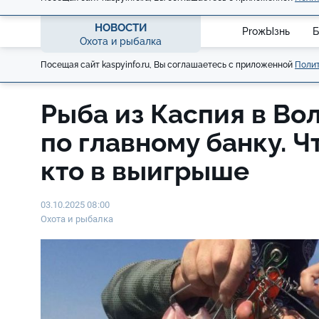
НОВОСТИ
ProжЫзнь
Б
Охота и рыбалка
Посещая сайт kaspyinfo.ru, Вы соглашаетесь с приложенной
Полит
Рыба из Каспия в Вол
по главному банку. Ч
кто в выигрыше
03.10.2025 08:00
Охота и рыбалка