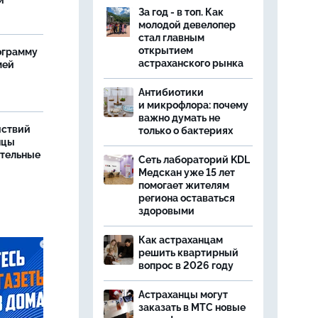
и
За год - в топ. Как
молодой девелопер
стал главным
открытием
ограмму
астраханского рынка
мей
Антибиотики
и микрофлора: почему
важно думать не
йствий
только о бактериях
нцы
ительные
Сеть лабораторий KDL
Медскан уже 15 лет
помогает жителям
региона оставаться
здоровыми
Как астраханцам
решить квартирный
вопрос в 2026 году
Астраханцы могут
заказать в МТС новые