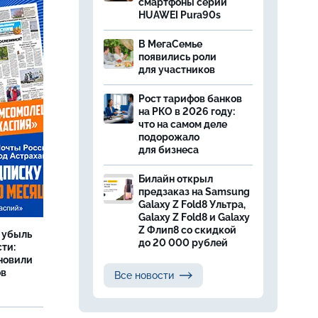
смартфоны серии
HUAWEI Pura90s
В МегаСемье
появились роли
для участников
Рост тарифов банков
на РКО в 2026 году:
что на самом деле
подорожало
для бизнеса
Билайн открыл
предзаказ на Samsung
Galaxy Z Fold8 Ультра,
Galaxy Z Fold8 и Galaxy
Z Флип8 со скидкой
а убыль
до 20 000 рублей
ти:
новили
ов
Все новости