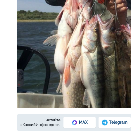
Фото: автора
Читайте
MAX
Telegram
«КаспийИнфо» здесь: