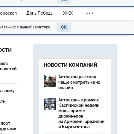
Гороскоп
День Победы
ЖКХ
OK
казанных в данной Политике.
ОСТИ
леев
НОВОСТИ КОМПАНИЙ
анностей
Астраханцы стали
чаще смотреть кино
онлайн
ельному
Астрахань в рамках
сти
Каспийской недели
моды примет
дизайнеров
из Армении, Бразилии
спорт
и Кыргызстана
шрутами