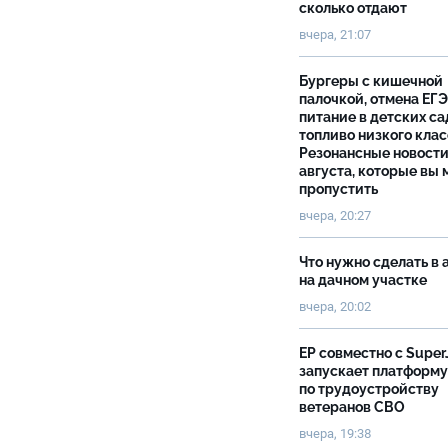
сколько отдают
вчера, 21:07
Бургеры с кишечной
палочкой, отмена ЕГЭ
питание в детских са
топливо низкого клас
Резонансные новости
августа, которые вы 
пропустить
вчера, 20:27
Что нужно сделать в 
на дачном участке
вчера, 20:02
ЕР совместно с Super
запускает платформу
по трудоустройству
ветеранов СВО
вчера, 19:38