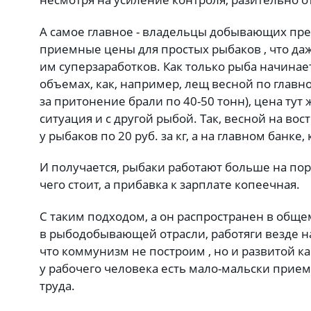
А самое главное - владельцы добывающих пре
приемные цены для простых рыбаков , что да
им суперзаработков. Как только рыба начинае
объемах, как, например, лещ весной по главно
за притонение брали по 40-50 тонн), цена тут
ситуация и с другой рыбой. Так, весной на в
у рыбаков по 20 руб. за кг, а на главном банке,
И получается, рыбаки работают больше на пор
чего стоит, а прибавка к зарплате копеечная.
С таким подходом, а он распространен в обще
в рыбодобывающей отрасли, работяги везде н
что коммунизм не построим , но и развитой к
у рабочего человека есть мало-мальски прие
труда.