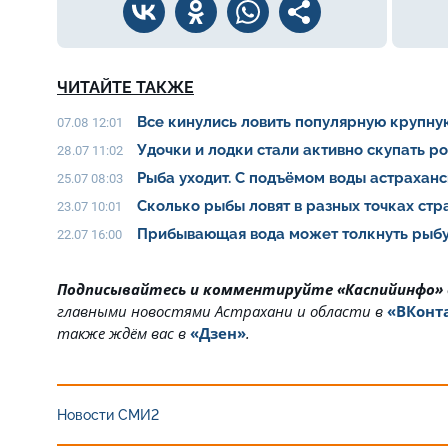
ЧИТАЙТЕ ТАКЖЕ
Все кинулись ловить популярную крупну
07.08 12:01
Удочки и лодки стали активно скупать р
28.07 11:02
Рыба уходит. С подъёмом воды астрахан
25.07 08:03
Сколько рыбы ловят в разных точках ст
23.07 10:01
Прибывающая вода может толкнуть рыбу
22.07 16:00
Подписывайтесь и комментируйте «Каспийинфо»
главными новостями Астрахани и области в
«ВКонт
также ждём вас в
«Дзен»
.
Новости СМИ2