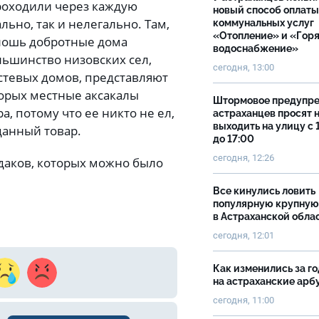
роходили через каждую
новый способ оплаты
льно, так и нелегально. Там,
коммунальных услуг
«Отопление» и «Гор
плошь добротные дома
водоснабжение»
льшинство низовских сел,
сегодня, 13:00
остевых домов, представляют
орых местные аксакалы
Штормовое предупр
а, потому что ее никто не ел,
астраханцев просят 
выходить на улицу с 
оданный товар.
до 17:00
сегодня, 12:26
даков, которых можно было
Все кинулись ловить
популярную крупную
в Астраханской обла
сегодня, 12:01
Как изменились за г
на астраханские ар
сегодня, 11:00