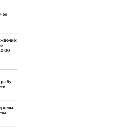
ячее
еждение:
не
10:00
 рыбу
сти
од цены
бузы