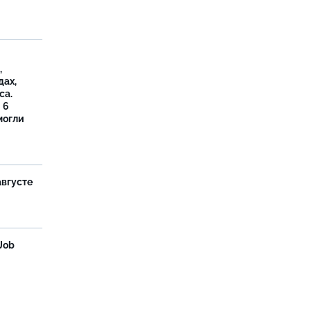
,
дах,
са.
 6
могли
августе
Job