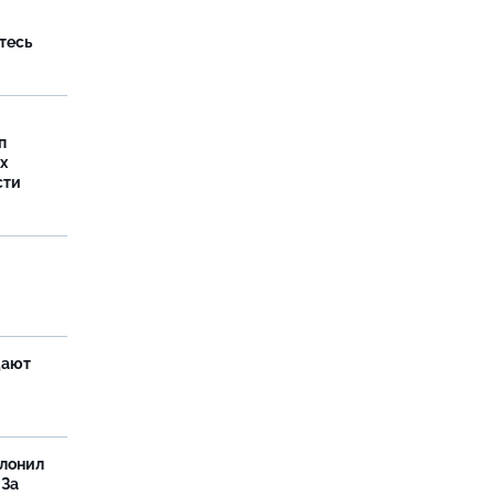
тесь
п
х
сти
щают
олонил
 За