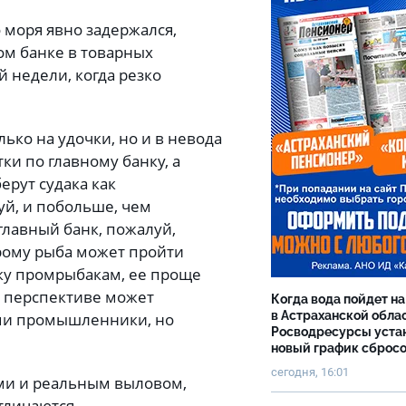
о моря явно задержался,
ом банке в товарных
 недели, когда резко
лько на удочки, но и в невода
и по главному банку, а
ерут судака как
уй, и побольше, чем
главный банк, пожалуй,
рому рыба может пройти
уку промрыбакам, ее проще
й перспективе может
Когда вода пойдет н
в Астраханской облас
сами промышленники, но
Росводресурсы уста
новый график сброс
сегодня, 16:01
ами и реальным выловом,
отличаются.