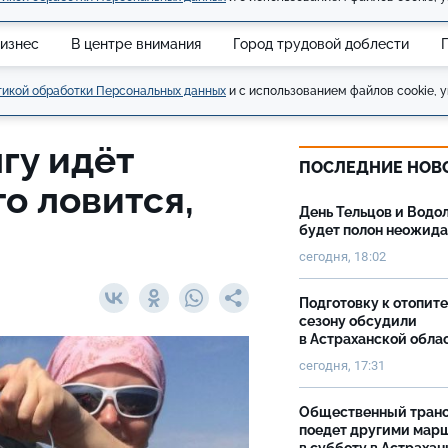
изнес
В центре внимания
Город трудовой доблести
икой обработки Персональных данных
и с использованием файлов cookie, у
гу идёт
ПОСЛЕДНИЕ НОВ
то ловится,
День Тельцов и Водо
будет полон неожид
сегодня, 18:02
Подготовку к отопит
сезону обсудили
в Астраханской обла
сегодня, 17:31
Общественный тран
поедет другими мар