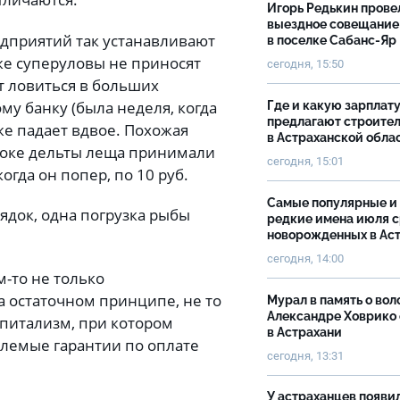
Игорь Редькин прове
выездное совещание
дприятий так устанавливают
в поселке Сабанс-Яр
же суперуловы не приносят
сегодня, 15:50
т ловиться в больших
му банку (была неделя, когда
Где и какую зарплат
предлагают строите
 же падает вдвое. Похожая
в Астраханской обла
остоке дельты леща принимали
сегодня, 15:01
 когда он попер, по 10 руб.
Самые популярные и
ядок, одна погрузка рыбы
редкие имена июля 
новорожденных в Ас
сегодня, 14:00
м-то не только
а остаточном принципе, не то
Мурал в память о вол
Александре Ховрико
апитализм, при котором
в Астрахани
млемые гарантии по оплате
сегодня, 13:31
У астраханцев появи