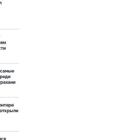
л
у
лям
сти
 самые
среди
трахани
онтере
 открыли
лся