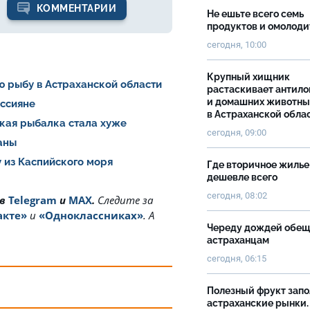
КОММЕНТАРИИ
Не ешьте всего семь
продуктов и омолоди
сегодня, 10:00
Крупный хищник
ю рыбу в Астраханской области
растаскивает антило
и домашних животны
оссияне
в Астраханской обла
ская рыбалка стала хуже
сегодня, 09:00
раны
 из Каспийского моря
Где вторичное жилье
дешевле всего
сегодня, 08:02
 в
Telegram
и
MAX
.
Cледите за
акте»
и
«Одноклассниках»
. А
Череду дождей обе
астраханцам
сегодня, 06:15
Полезный фрукт зап
астраханские рынки.