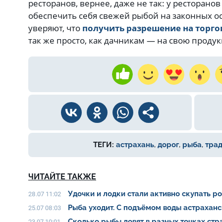
ресторанов, вернее, даже не так: у ресторано
обеспечить себя свежей рыбой на законных о
уверяют, что
получить разрешение на торг
так же просто, как дачникам — на свою проду
ТЕГИ:
астрахань
,
дорог
,
рыба
,
трад
ЧИТАЙТЕ ТАКЖЕ
Удочки и лодки стали активно скупать р
28.07 11:02
Рыба уходит. С подъёмом воды астрахан
25.07 08:03
Сколько рыбы ловят в разных точках ст
23.07 10:01