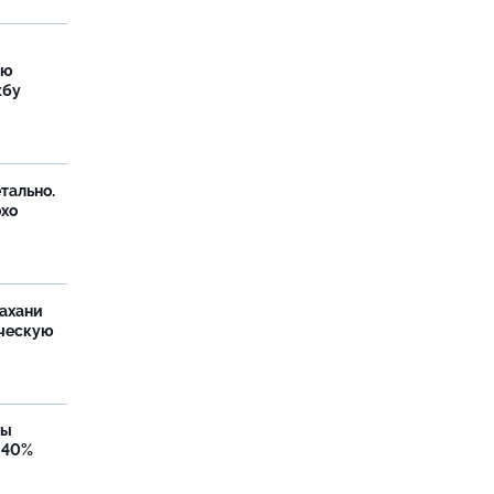
ую
жбу
тально.
охо
ахани
ческую
бы
 40%