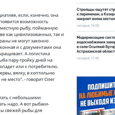
Стрельцы ощутят ст
к переменам, а Козер
ативе, если, конечно, она
накроет волна носта
и появится возможность
сегодня, 18:02
ю местную рыбу, пойманную
тве как цивилизованных, так и
Модернизацию сист
раны не могут законно
водоснабжения зав
аконная и с документами она
в селе Осыпной Буго
Астраханской облас
выращивает. А логистика
сегодня, 17:40
рыба пару-тройку дней на
опадет или к потребителю.
сервы, вялку, в коптильню
 не место", - говорит Олег
отать с небольшими
ь надо. А вот рыбаки-
мы свежей рыбы для