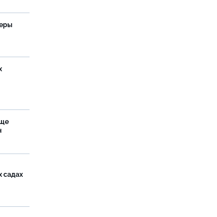
теры
х
аще
н
х садах