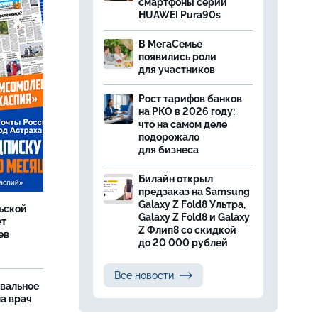
смартфоны серии
HUAWEI Pura90s
В МегаСемье
появились роли
для участников
Рост тарифов банков
на РКО в 2026 году:
что на самом деле
подорожало
для бизнеса
Билайн открыл
предзаказ на Samsung
Galaxy Z Fold8 Ультра,
ьской
Galaxy Z Fold8 и Galaxy
ет
Z Флип8 со скидкой
ев
до 20 000 рублей
Все новости
рвальное
ла врач