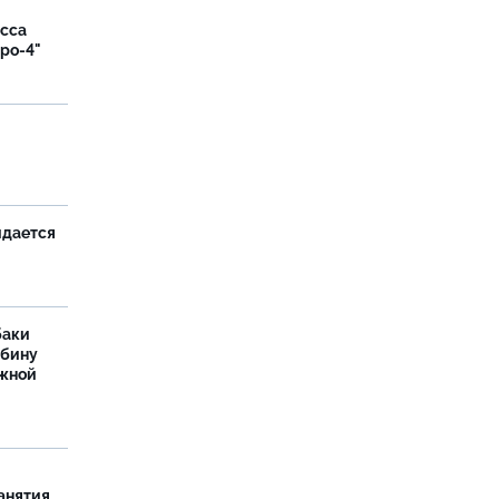
асса
вро-4"
и
идается
баки
ыбину
ежной
занятия