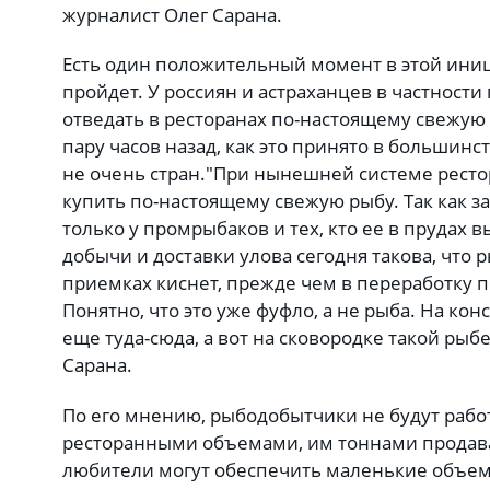
журналист Олег Сарана.
Есть один положительный момент в этой иници
пройдет. У россиян и астраханцев в частност
отведать в ресторанах по-настоящему свежу
пару часов назад, как это принято в большинс
не очень стран.
"При нынешней системе ресто
купить по-настоящему свежую рыбу. Так как з
только у промрыбаков и тех, кто ее в прудах 
добычи и доставки улова сегодня такова, что 
приемках киснет, прежде чем в переработку п
Понятно, что это уже фуфло, а не рыба. На кон
еще туда-сюда, а вот на сковородке такой рыбе
Сарана.
По его мнению, рыбодобытчики не будут раб
ресторанными объемами, им тоннами продават
любители могут обеспечить маленькие объе