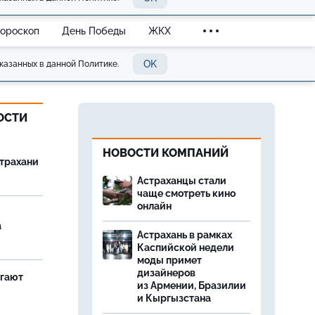
Гороскоп
День Победы
ЖКХ
OK
казанных в данной Политике.
ОСТИ
НОВОСТИ КОМПАНИЙ
страхани
Астраханцы стали
чаще смотреть кино
онлайн
а
Астрахань в рамках
Каспийской недели
моды примет
дизайнеров
агают
из Армении, Бразилии
и Кыргызстана