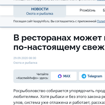
НОВОСТИ
ProжЫзнь
Б
Охота и рыбалка
Посещая сайт kaspyinfo.ru, Вы соглашаетесь с приложенной
Полит
В ресторанах может 
по-настоящему свеж
29.09.2020 08:00
Охота и рыбалка
Читайте
MAX
Telegram
«КаспийИнфо» здесь:
Росрыболовство собирается упорядочить про
любителями. Хотя рыбаки и без этого закона ре
улов, система уже отлажена и работает, расск