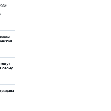
моды
и
дошел
ханской
 могут
 Новому
страдала