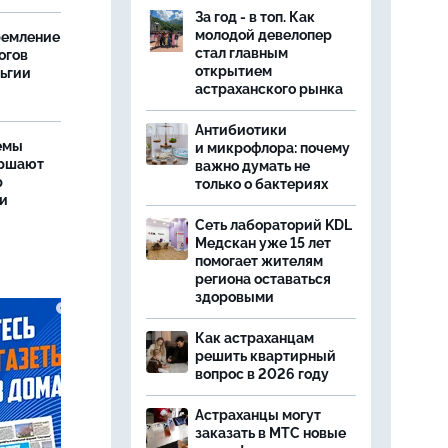
За год - в топ. Как
молодой девелопер
ремление
стал главным
огов
открытием
льгии
астраханского рынка
Антибиотики
емы
и микрофлора: почему
ершают
важно думать не
р
только о бактериях
ти
Сеть лабораторий KDL
Медскан уже 15 лет
помогает жителям
региона оставаться
здоровыми
Как астраханцам
решить квартирный
вопрос в 2026 году
Астраханцы могут
заказать в МТС новые