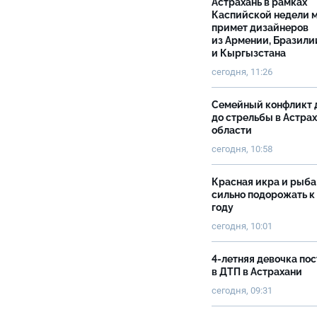
Астрахань в рамках
Каспийской недели 
примет дизайнеров
из Армении, Бразили
и Кыргызстана
сегодня, 11:26
Семейный конфликт 
до стрельбы в Астра
области
сегодня, 10:58
Красная икра и рыба
сильно подорожать к
году
сегодня, 10:01
4-летняя девочка по
в ДТП в Астрахани
сегодня, 09:31