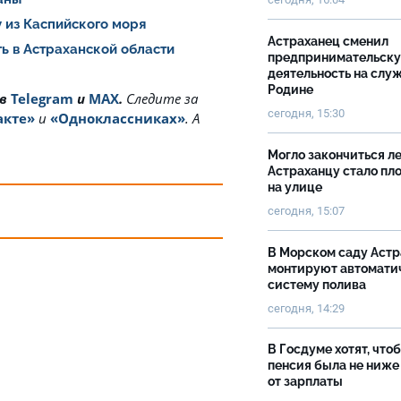
 из Каспийского моря
Астраханец сменил
ь в Астраханской области
предпринимательск
деятельность на слу
Родине
 в
Telegram
и
MAX
.
Cледите за
сегодня, 15:30
акте»
и
«Одноклассниках»
. А
Могло закончиться ле
Астраханцу стало пл
на улице
сегодня, 15:07
В Морском саду Астр
монтируют автомати
систему полива
сегодня, 14:29
В Госдуме хотят, что
пенсия была не ниже
от зарплаты