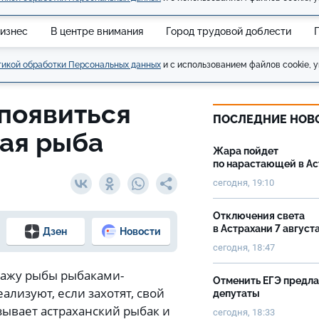
изнес
В центре внимания
Город трудовой доблести
икой обработки Персональных данных
и с использованием файлов cookie, у
появиться
ПОСЛЕДНИЕ НОВ
ая рыба
Жара пойдет
по нарастающей в А
сегодня, 19:10
Отключения света
в Астрахани 7 август
Дзен
Новости
сегодня, 18:47
дажу рыбы рыбаками-
Отменить ЕГЭ предл
ализуют, если захотят, свой
депутаты
азывает астраханский рыбак и
сегодня, 18:33