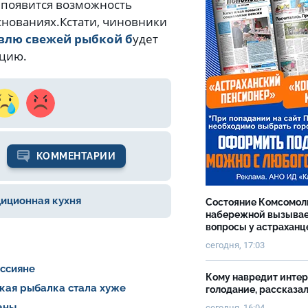
в появится возможность
снованиях.
Кстати, чиновники
овлю свежей рыбкой б
удет
кцию.
КОММЕНТАРИИ
иционная кухня
Состояние Комсомол
набережной вызыва
вопросы у астраханц
сегодня, 17:03
оссияне
Кому навредит инте
ская рыбалка стала хуже
голодание, рассказа
раны
сегодня, 16:04