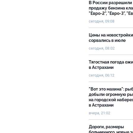
В России разрешили
продажу бензина кл
"Евро-2", "Евро-3", "Е
сегодня, 09:08
Цены на новостройк
сорвались в июле
сегодня, 08:02
Тягостная погода ож
в Астрахани
сегодня, 06:12
"Вот это махина": ры
добыли огромную р
на городской набер
в Астрахани
вчера, 21:02
Дороги, размеры
больничного, новые 